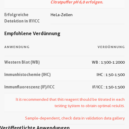
Citratpuffer pH 6,0 erfolgen.
Erfolgreiche
HeLa-Zellen
Detektion in IF/ICC
Empfohlene Verdünnung
ANWENDUNG
VERDÜNNUNG
Western Blot (WB)
WB : 1:500-1:2000
Immunhistochemie (IHC)
IHC : 1:50-1:500
Immunfluoreszenz (IF)/ICC
IF/ICC : 1:50-1:500
It is recommended that this reagent should be titrated in each
testing system to obtain optimal results.
Sample-dependent, check data in validation data gallery
Veröffentlichte Anwendungen