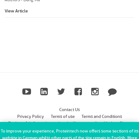
View Article
Contact Us
Privacy Policy
Terms of use
Terms and Conditions
Trademark Information
Imprint (Impressum)
Modern Slavery
Statement
To improve your experience, Proteintech now offers some sections of its
website in German whilst other parts of the site remain in English. More