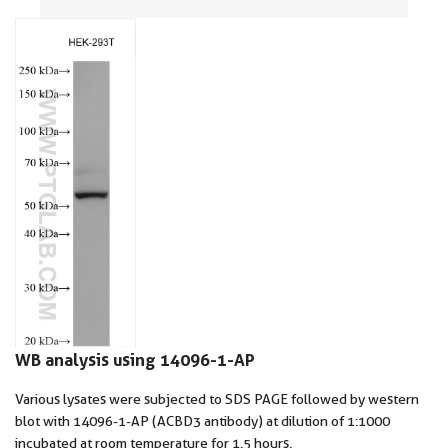
WB analysis using 14096-1-AP
Various lysates were subjected to SDS PAGE followed by western
blot with 14096-1-AP (ACBD3 antibody) at dilution of 1:1000
incubated at room temperature for 1.5 hours.