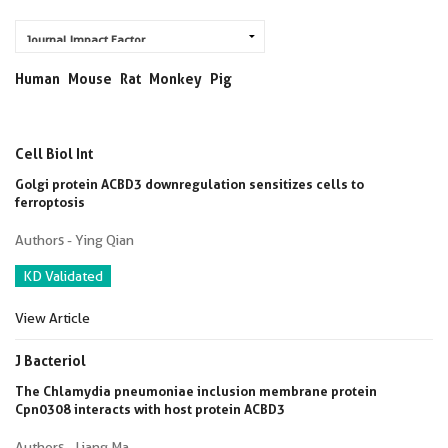
Human
Mouse
Rat
Monkey
Pig
Cell Biol Int
Golgi protein ACBD3 downregulation sensitizes cells to
ferroptosis
Authors - Ying Qian
KD Validated
View Article
J Bacteriol
The Chlamydia pneumoniae inclusion membrane protein
Cpn0308 interacts with host protein ACBD3
Authors - Liang Ma