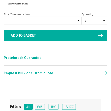
Size/Concentration
Quantity
ADD TO BASKET
Proteintech Guarantee
Request bulk or custom quote
Filter:
All
WB
IHC
IF/ICC