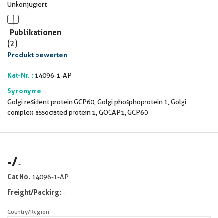
Unkonjugiert
Publikationen
(2)
Produkt bewerten
Kat-Nr. :
14096-1-AP
Synonyme
Golgi resident protein GCP60, Golgi phosphoprotein 1, Golgi
complex-associated protein 1, GOCAP1, GCP60
-
/
-
Cat No.
14096-1-AP
Freight/Packing:
-
Country/Region