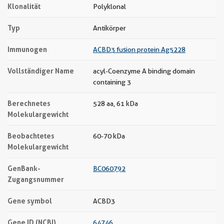
Klonalität
Polyklonal
Typ
Antikörper
Immunogen
ACBD3 fusion protein Ag5228
Vollständiger Name
acyl-Coenzyme A binding domain
containing 3
Berechnetes
528 aa, 61 kDa
Molekulargewicht
Beobachtetes
60-70 kDa
Molekulargewicht
GenBank-
BC060792
Zugangsnummer
Gene symbol
ACBD3
Gene ID (NCBI)
64746