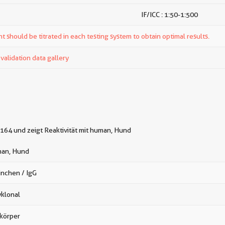
IF/ICC : 1:50-1:500
t should be titrated in each testing system to obtain optimal results.
alidation data gallery
164 und zeigt Reaktivität mit human, Hund
an, Hund
inchen / IgG
yklonal
ikörper