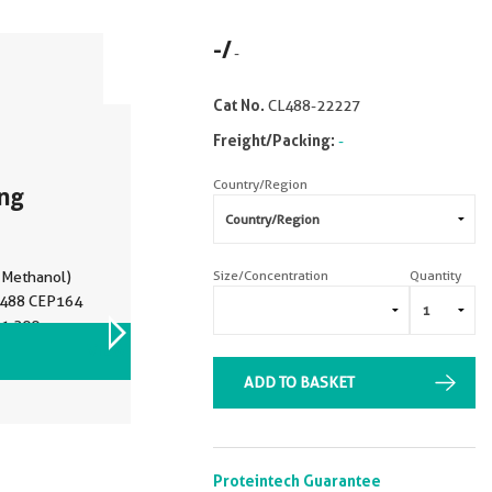
-
/
-
Cat No.
CL488-22227
Freight/Packing:
-
Country/Region
ing
Size/Concentration
Quantity
C Methanol)
s 488 CEP164
 1:200.
VIEW ALL IMAGES (1)
ADD TO BASKET
Proteintech Guarantee