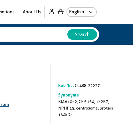
motions
About Us
Search
Kat-Nr. :
CL488-22227
Synonyme
KIAA1052, CEP 164, 3F2B7,
rten
NPHP15, centrosomal protein
164kDa