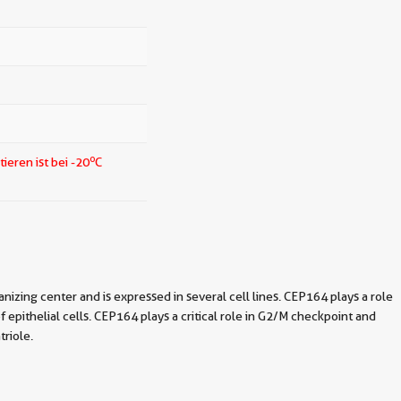
o
tieren ist bei -20
C
zing center and is expressed in several cell lines. CEP164 plays a role
 epithelial cells. CEP164 plays a critical role in G2/M checkpoint and
triole.