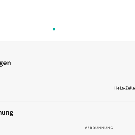
gen
C
HeLa-Zell
nung
VERDÜNNUNG