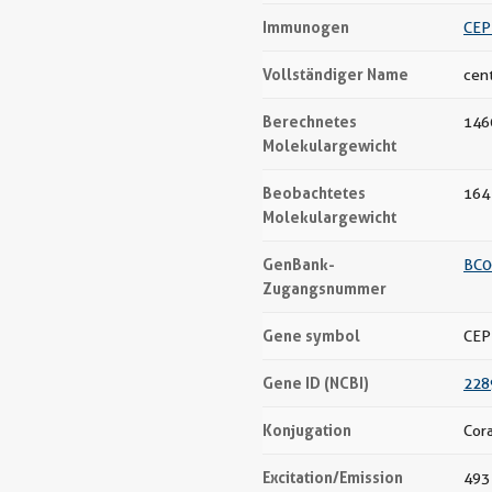
Immunogen
CEP
Vollständiger Name
cen
Berechnetes
146
Molekulargewicht
Beobachtetes
164
Molekulargewicht
GenBank-
BC0
Zugangsnummer
Gene symbol
CEP
Gene ID (NCBI)
228
Konjugation
Cor
Excitation/Emission
493