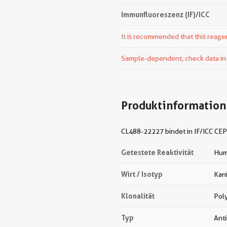
Immunfluoreszenz (IF)/ICC
It is recommended that this reagen
Sample-dependent, check data in v
Produktinformation
CL488-22227 bindet in IF/ICC CEP
Getestete Reaktivität
Hum
Wirt / Isotyp
Kan
Klonalität
Pol
Typ
Ant