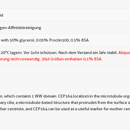
id
gen-Affinitätsreinigung
 with 50% glycerol, 0.05% Proclin300, 0.5% BSA
-20°C lagern. Vor Licht schützen. Nach dem Versand ein Jahr stabil.
Aliquo
erung nicht notwendig.
20ul Größen enthalten 0,1% BSA.
 which contains 1 WW domain. CEP164 localizes in the microtubule organi
ry cilia, a microtubule-based structure that protrudes from the surface of
other centriole, and CEP164 can be used as a useful marker for mother cen