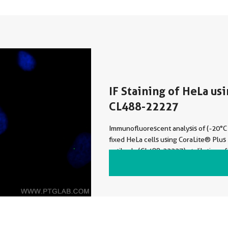
IF Staining of HeLa us
CL488-22227
Immunofluorescent analysis of (-20°
fixed HeLa cells using CoraLite® Plu
antibody (CL488-22227) at dilution of