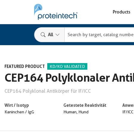
Products
All
FEATURED PRODUCT
KD/KO VALIDATED
CEP164 Polyklonaler Anti
CEP164 Polyklonal Antikörper für IF/ICC
Wirt / Isotyp
Getestete Reaktivität
Anwe
Kaninchen / IgG
Human, Hund
IF/ICC