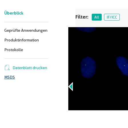
Überblick
Filter:
All
IF/ICC
Geprüfte Anwendungen
Produktinformation
Protokolle
Datenblatt drucken
MSDS