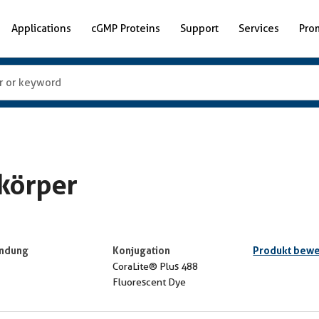
Applications
cGMP Proteins
Support
Services
Pro
körper
ndung
Konjugation
Produkt bewe
CoraLite® Plus 488
Fluorescent Dye