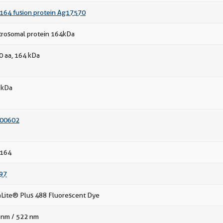
164 fusion protein Ag17570
trosomal protein 164kDa
0 aa, 164 kDa
 kDa
00602
164
97
aLite® Plus 488 Fluorescent Dye
 nm / 522 nm