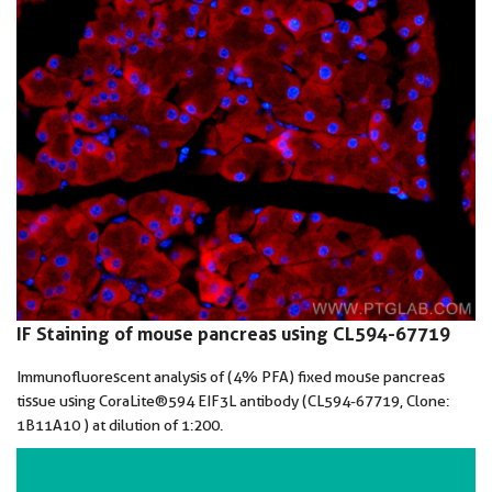
IF Staining of mouse pancreas using CL594-67719
Immunofluorescent analysis of (4% PFA) fixed mouse pancreas
tissue using CoraLite®594 EIF3L antibody (CL594-67719, Clone:
1B11A10 ) at dilution of 1:200.
VIEW ALL IMAGES (2)