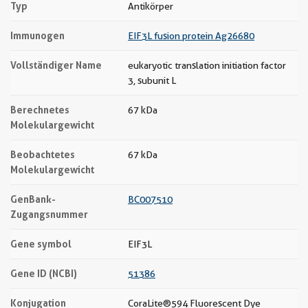
Typ
Antikörper
Immunogen
EIF3L fusion protein Ag26680
Vollständiger Name
eukaryotic translation initiation factor
3, subunit L
Berechnetes
67 kDa
Molekulargewicht
Beobachtetes
67 kDa
Molekulargewicht
GenBank-
BC007510
Zugangsnummer
Gene symbol
EIF3L
Gene ID (NCBI)
51386
Konjugation
CoraLite®594 Fluorescent Dye