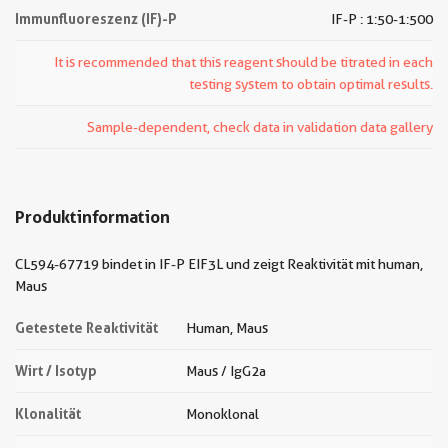
Immunfluoreszenz (IF)-P
IF-P : 1:50-1:500
It is recommended that this reagent should be titrated in each
testing system to obtain optimal results.
Sample-dependent, check data in validation data gallery
Produktinformation
CL594-67719 bindet in IF-P EIF3L und zeigt Reaktivität mit human,
Maus
Getestete Reaktivität
Human, Maus
Wirt / Isotyp
Maus / IgG2a
Klonalität
Monoklonal