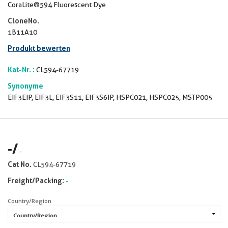
CoraLite®594 Fluorescent Dye
CloneNo.
1B11A10
Produkt bewerten
Kat-Nr. :
CL594-67719
Synonyme
EIF3EIP, EIF3L, EIF3S11, EIF3S6IP, HSPC021, HSPC025, MSTP005
-
/
-
Cat No.
CL594-67719
Freight/Packing:
-
Country/Region