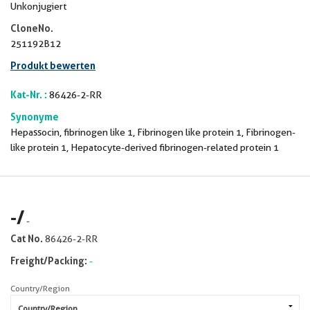
Unkonjugiert
CloneNo.
251192B12
Produkt bewerten
Kat-Nr. :
86426-2-RR
Synonyme
Hepassocin, fibrinogen like 1, Fibrinogen like protein 1, Fibrinogen-
like protein 1, Hepatocyte-derived fibrinogen-related protein 1
-
/
-
Cat No.
86426-2-RR
Freight/Packing:
-
Country/Region