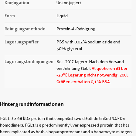
Konjugation
Unkonjugiert
Form
Liquid
Reinigungsmethode
Protein-A-Reinigung
Lagerungspuffer
PBS with 0.02% sodium azide and
50% glycerol
Lagerungsbedingungen
Bei -20°C lagern. Nach dem Versand
ein Jahr lang stabil
Aliquotieren ist bei
o
-20
C Lagerung nicht notwendig.
20ul
Größen enthalten 0,1% BSA.
Hintergrundinformationen
FGL1 is a 68 kDa protein that comprises two disulfide linked 34 kDa
homodimers. FGL1 is a predominantly liver expressed protein that has
been implicated as both a hepatoprotectant and a hepatocyte mitogen.