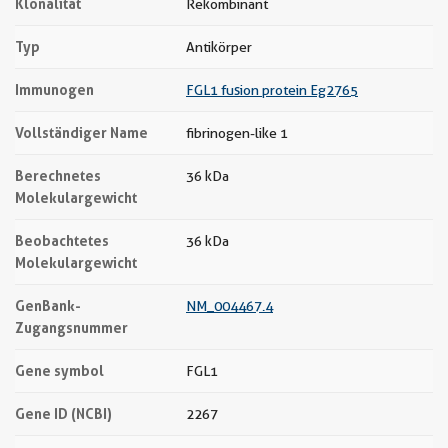
Klonalität
Rekombinant
Typ
Antikörper
Immunogen
FGL1 fusion protein Eg2765
Vollständiger Name
fibrinogen-like 1
Berechnetes
36 kDa
Molekulargewicht
Beobachtetes
36 kDa
Molekulargewicht
GenBank-
NM_004467.4
Zugangsnummer
Gene symbol
FGL1
Gene ID (NCBI)
2267