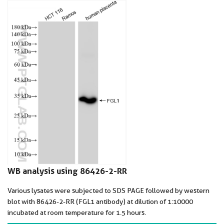
WB analysis using 86426-2-RR
Various lysates were subjected to SDS PAGE followed by western
blot with 86426-2-RR (FGL1 antibody) at dilution of 1:10000
incubated at room temperature for 1.5 hours.