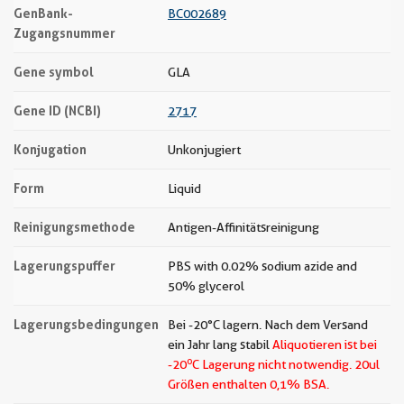
GenBank-
BC002689
Zugangsnummer
Gene symbol
GLA
Gene ID (NCBI)
2717
Konjugation
Unkonjugiert
Form
Liquid
Reinigungsmethode
Antigen-Affinitätsreinigung
Lagerungspuffer
PBS with 0.02% sodium azide and
50% glycerol
Lagerungsbedingungen
Bei -20°C lagern. Nach dem Versand
ein Jahr lang stabil
Aliquotieren ist bei
o
-20
C Lagerung nicht notwendig.
20ul
Größen enthalten 0,1% BSA.