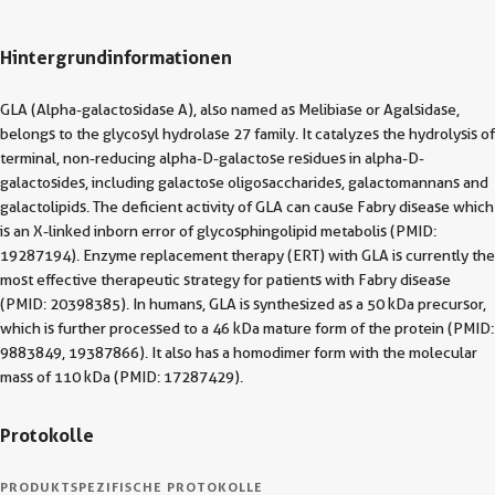
Hintergrundinformationen
GLA (Alpha-galactosidase A), also named as Melibiase or Agalsidase,
belongs to the glycosyl hydrolase 27 family. It catalyzes the hydrolysis of
terminal, non-reducing alpha-D-galactose residues in alpha-D-
galactosides, including galactose oligosaccharides, galactomannans and
galactolipids. The deficient activity of GLA can cause Fabry disease which
is an X-linked inborn error of glycosphingolipid metabolis (PMID:
19287194). Enzyme replacement therapy (ERT) with GLA is currently the
most effective therapeutic strategy for patients with Fabry disease
(PMID: 20398385). In humans, GLA is synthesized as a 50 kDa precursor,
which is further processed to a 46 kDa mature form of the protein (PMID:
9883849, 19387866). It also has a homodimer form with the molecular
mass of 110 kDa (PMID: 17287429).
Protokolle
PRODUKTSPEZIFISCHE PROTOKOLLE