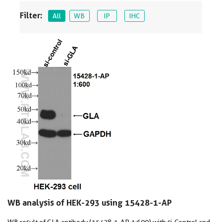
Filter:
All
WB
IP
IHC
WB analysis of HEK-293 using 15428-1-AP