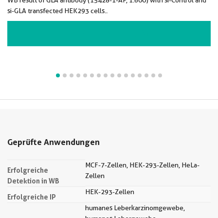
WB result of GLA antibody (15428-1-AP, 1:600) with si-Control and
si-GLA transfected HEK293 cells..
VIEW ALL IMAGES (16)
Geprüfte Anwendungen
MCF-7-Zellen, HEK-293-Zellen, HeLa-
Erfolgreiche
Zellen
Detektion in WB
HEK-293-Zellen
Erfolgreiche IP
humanes Leberkarzinomgewebe,