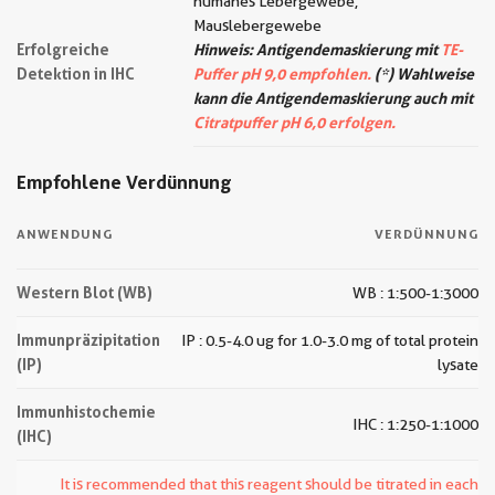
humanes Lebergewebe,
Mauslebergewebe
Erfolgreiche
Hinweis: Antigendemaskierung mit
TE-
Detektion in IHC
Puffer pH 9,0 empfohlen.
(*) Wahlweise
kann die Antigendemaskierung auch mit
Citratpuffer pH 6,0 erfolgen.
Empfohlene Verdünnung
ANWENDUNG
VERDÜNNUNG
Western Blot (WB)
WB : 1:500-1:3000
Immunpräzipitation
IP : 0.5-4.0 ug for 1.0-3.0 mg of total protein
(IP)
lysate
Immunhistochemie
IHC : 1:250-1:1000
(IHC)
It is recommended that this reagent should be titrated in each