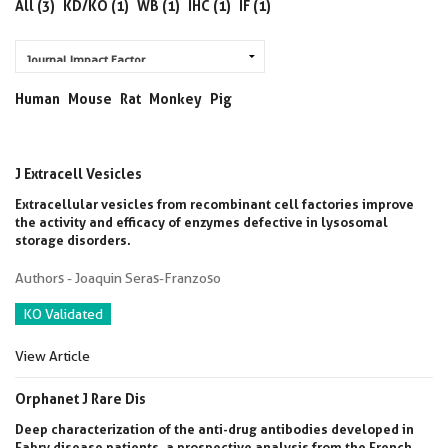
All (3)
KD/KO (1)
WB (1)
IHC (1)
IF (1)
Human
Mouse
Rat
Monkey
Pig
J Extracell Vesicles
Extracellular vesicles from recombinant cell factories improve
the activity and efficacy of enzymes defective in lysosomal
storage disorders.
Authors - Joaquin Seras-Franzoso
KO Validated
View Article
Orphanet J Rare Dis
Deep characterization of the anti-drug antibodies developed in
Fabry disease patients, a prospective analysis from the French