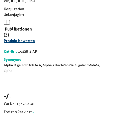
WB, IHC, IF, IP, ELISA
Konjugation
Unkonjugiert
Publikationen
(3)
Produkt bewerten
Kat-Nr. :
15428-1-AP
Synonyme
Alpha D galactosidase A, Alpha galactosidase A, galactosidase,
alpha
-
/
-
Cat No.
15428-1-AP
Freight/Packing:
-