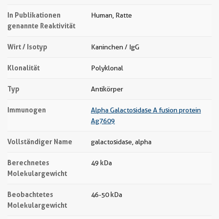
In Publikationen
Human, Ratte
genannte Reaktivität
Wirt / Isotyp
Kaninchen / IgG
Klonalität
Polyklonal
Typ
Antikörper
Immunogen
Alpha Galactosidase A fusion protein
Ag7609
Vollständiger Name
galactosidase, alpha
Berechnetes
49 kDa
Molekulargewicht
Beobachtetes
46-50 kDa
Molekulargewicht