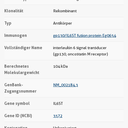
Klonalität
Rekombinant
Typ
Antikörper
Immunogen
gp130/IL6ST fusion protein Eg0654
Vollständiger Name
interleukin 6 signal transducer
(gp130, oncostatin M receptor)
Berechnetes
104 kDa
Molekulargewicht
GenBank-
NM_002184.3
Zugangsnummer
Gene symbol
IL6ST
Gene ID (NCBI)
3572
Konjugation