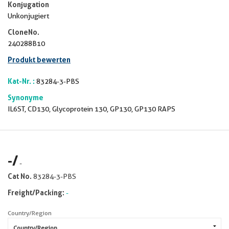
Konjugation
Unkonjugiert
CloneNo.
240288B10
Produkt bewerten
Kat-Nr. :
83284-3-PBS
Synonyme
IL6ST, CD130, Glycoprotein 130, GP130, GP130 RAPS
-
/
-
Cat No.
83284-3-PBS
Freight/Packing:
-
Country/Region