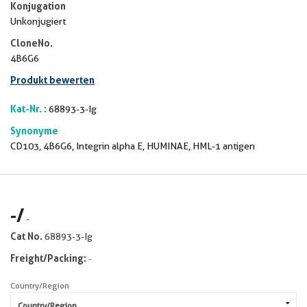
Konjugation
Unkonjugiert
CloneNo.
4B6G6
Produkt bewerten
Kat-Nr. :
68893-3-Ig
Synonyme
CD103, 4B6G6, Integrin alpha E, HUMINAE, HML-1 antigen
-
/
-
Cat No.
68893-3-Ig
Freight/Packing:
-
Country/Region