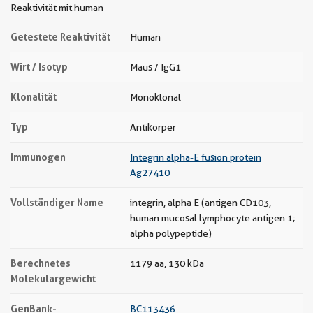
Reaktivität mit human
Getestete Reaktivität
Human
Wirt / Isotyp
Maus / IgG1
Klonalität
Monoklonal
Typ
Antikörper
Immunogen
Integrin alpha-E fusion protein
Ag27410
Vollständiger Name
integrin, alpha E (antigen CD103,
human mucosal lymphocyte antigen 1;
alpha polypeptide)
Berechnetes
1179 aa, 130 kDa
Molekulargewicht
GenBank-
BC113436