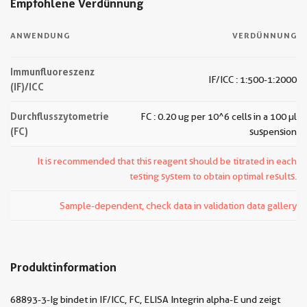
Empfohlene Verdünnung
ANWENDUNG
VERDÜNNUNG
Immunfluoreszenz
IF/ICC : 1:500-1:2000
(IF)/ICC
Durchflusszytometrie
FC : 0.20 ug per 10^6 cells in a 100 µl
(FC)
suspension
It is recommended that this reagent should be titrated in each
testing system to obtain optimal results.
Sample-dependent, check data in validation data gallery
Produktinformation
68893-3-Ig bindet in IF/ICC, FC, ELISA Integrin alpha-E und zeigt