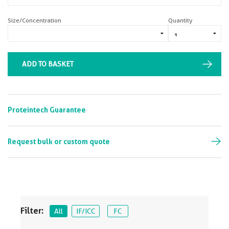
Size/Concentration
Quantity
ADD TO BASKET
Proteintech Guarantee
Request bulk or custom quote
Filter:
All
IF/ICC
FC