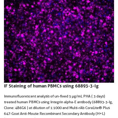
IF Staining of human PBMCs using 68893-3-Ig
Immunofluorescent analysis of un-fixed 5 µg/mL PHA ( 3 days)
treated human PBMCs using Integrin alpha-E antibody (68893-3-Ig,
Clone: 4B6G6 ) at dilution of 1:1000 and Multi-rAb CoraLite® Plus
647-Goat Anti-Mouse Recombinant Secondary Antibody (H+L)