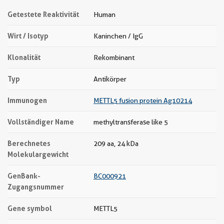
Getestete Reaktivität
Human
Wirt / Isotyp
Kaninchen / IgG
Klonalität
Rekombinant
Typ
Antikörper
Immunogen
METTL5 fusion protein Ag10214
Vollständiger Name
methyltransferase like 5
Berechnetes
209 aa, 24 kDa
Molekulargewicht
GenBank-
BC000921
Zugangsnummer
Gene symbol
METTL5