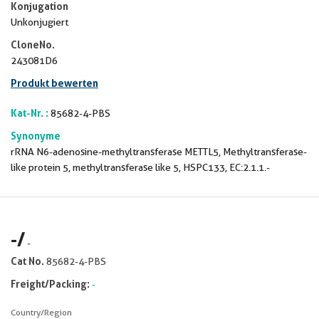
Konjugation
Unkonjugiert
CloneNo.
243081D6
Produkt bewerten
Kat-Nr. :
85682-4-PBS
Synonyme
rRNA N6-adenosine-methyltransferase METTL5, Methyltransferase-
like protein 5, methyltransferase like 5, HSPC133, EC:2.1.1.-
-
/
-
Cat No.
85682-4-PBS
Freight/Packing:
-
Country/Region