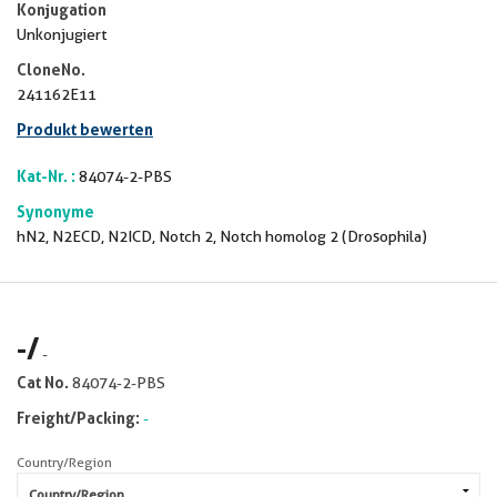
Konjugation
Unkonjugiert
CloneNo.
241162E11
Produkt bewerten
Kat-Nr. :
84074-2-PBS
Synonyme
hN2, N2ECD, N2ICD, Notch 2, Notch homolog 2 (Drosophila)
-
/
-
Cat No.
84074-2-PBS
Freight/Packing:
-
Country/Region