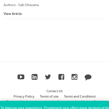
Authors - Saki Ohazama
View Article
Contact Us
Privacy Policy
Terms of use
Terms and Conditions
Trademark Information
Imprint (Impressum)
Modern Slavery
Statement
To improve your experience, Proteintech now offers some sections of its