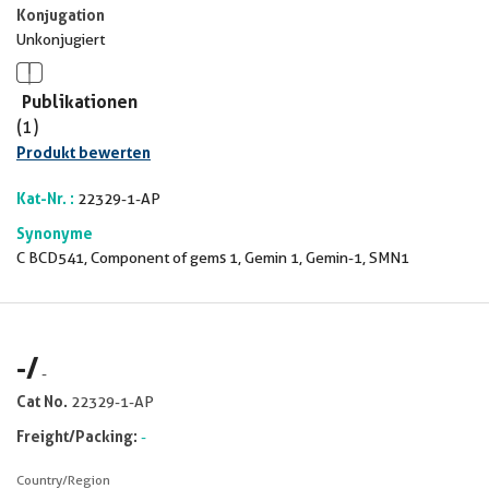
Konjugation
Unkonjugiert
Publikationen
(1)
Produkt bewerten
Kat-Nr. :
22329-1-AP
Synonyme
C BCD541, Component of gems 1, Gemin 1, Gemin-1, SMN1
-
/
-
Cat No.
22329-1-AP
Freight/Packing:
-
Country/Region