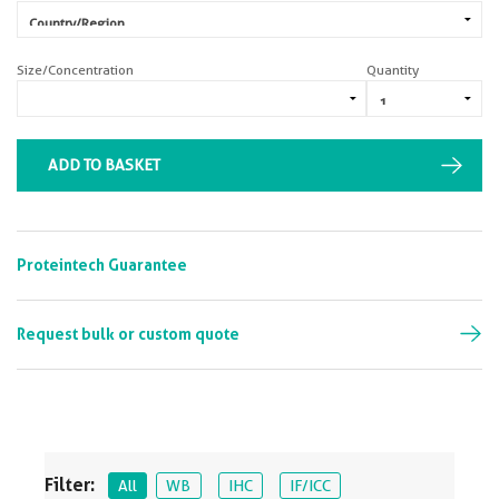
Size/Concentration
Quantity
ADD TO BASKET
Proteintech Guarantee
Request bulk or custom quote
Filter:
All
WB
IHC
IF/ICC