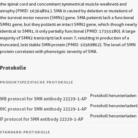
the spinal cord and concomitant symmetrical muscle weakness and
atrophy (PMID: 16364894 ). SMA is caused by deletion or mutations of
the survival motor neuron (SMN1) gene. SMA patients lack a functional
SMN1 gene, but they possess an intact SMN2 gene, which though nearly
identical to SMN1, is only partially functional (PMID: 17355180). A large
majority of SMN2 transcripts lack exon 7, resulting in production of a
truncated, less stable SMN protein (PMID: 10369862). The level of SMN
protein correlates with phenotypic severity of SMA.
Protokolle
PRODUKTSPEZIFISCHE PROTOKOLLE
Protokoll herunterladen
WB protocol for SMN antibody 22329-1-AP
Protokoll herunterladenl
IHC protocol for SMN antibody 22329-1-AP
Protokoll herunterladen
IF protocol for SMN antibody 22329-1-AP
STANDARD-PROTOKOLLE