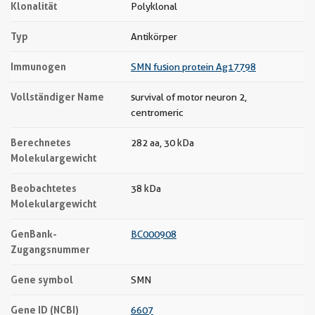
Klonalität
Polyklonal
Typ
Antikörper
Immunogen
SMN fusion protein Ag17798
Vollständiger Name
survival of motor neuron 2,
centromeric
Berechnetes
282 aa, 30 kDa
Molekulargewicht
Beobachtetes
38 kDa
Molekulargewicht
GenBank-
BC000908
Zugangsnummer
Gene symbol
SMN
Gene ID (NCBI)
6607