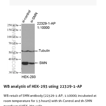
WB analysis of HEK-293 using 22329-1-AP
WB result of SMN antibody (22329-1-AP; 1:10000; incubated at
room temperature for 1.5 hours) with sh-Control and sh-SMN