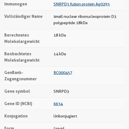
Immunogen
SNRPD3 fusion protein Ag0293
Vollständiger Name
small nuclear ribonucleoprotein D3
polypeptide 18kDa
Berechnetes
18 kDa
Molekulargewicht
Beobachtetes
14 kDa
Molekulargewicht
GenBank-
BC000457
Zugangsnummer
Gene symbol
SNRPD3
Gene ID (NCBI)
6634
Konjugation
Unkonjugiert
Form
Liquid