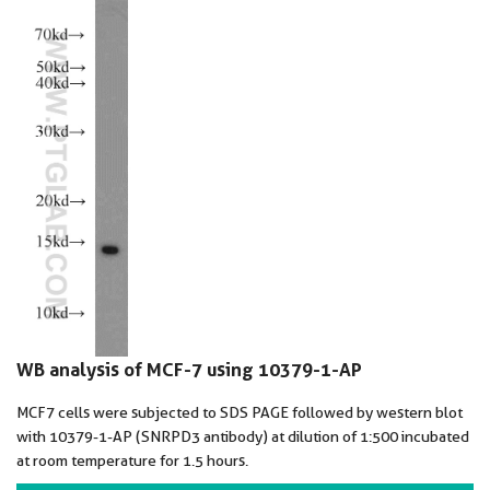
WB analysis of MCF-7 using 10379-1-AP
MCF7 cells were subjected to SDS PAGE followed by western blot
with 10379-1-AP (SNRPD3 antibody) at dilution of 1:500 incubated
at room temperature for 1.5 hours.