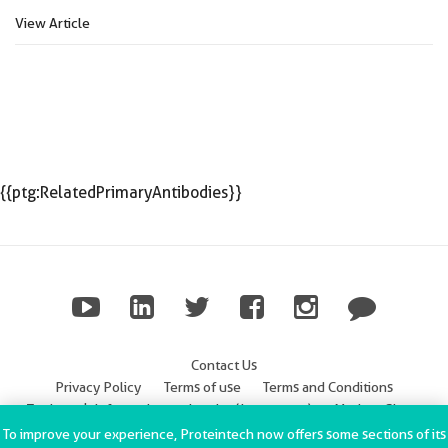
View Article
{{ptg:RelatedPrimaryAntibodies}}
Contact Us
Privacy Policy
Terms of use
Terms and Conditions
Trademark Information
Imprint (Impressum)
Modern Slavery
Statement
To improve your experience, Proteintech now offers some sections of its