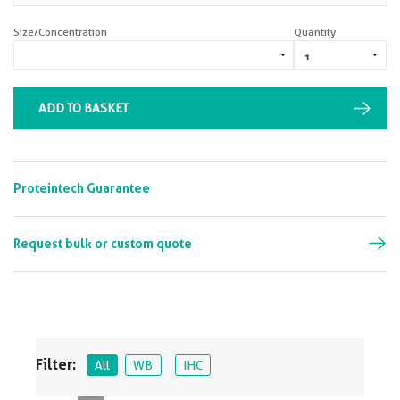
Size/Concentration
Quantity
ADD TO BASKET
Proteintech Guarantee
Request bulk or custom quote
Filter:
All
WB
IHC