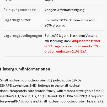
Reinigungsmethode
Antigen-Affinitätsreinigung
Lagerungspuffer
PBS with 0.02% sodium azide and
50% glycerol
Lagerungsbedingungen
Bei -20°C lagern. Nach dem Versand
ein Jahr lang stabil
Aliquotieren ist bei
o
-20
C Lagerung nicht notwendig.
20ul
Größen enthalten 0,1% BSA.
Hintergrundinformationen
Small nuclear ribonucleoprotein D3 polypeptide 18kDa
(SNRPD3,synonym: SMD) belongs to the small nuclear
ribonucleoprotein core protein family, with molecular weights of the D
members: D1,16 kDa; D2, 16.5 kDa and D3 18 kDa. SNRPD3 is required
for pre-mRNA splicing and small nuclear ribonucleoprotein biogenesis.