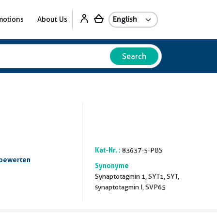
motions
About Us
Search
Kat-Nr. :
83637-5-PBS
 bewerten
Synonyme
Synaptotagmin 1, SYT1, SYT,
synaptotagmin I, SVP65