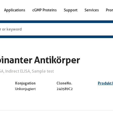
Applications
cGMP Proteins
Support
Services
Pro
nanter Antikörper
, Indirect ELISA, Sample test
Konjugation
CloneNo.
Produkt
Unkonjugiert
240589C2