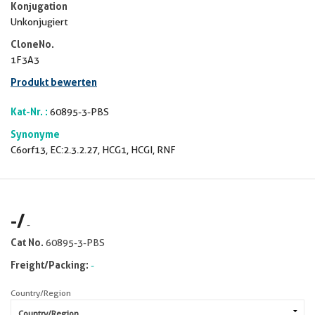
Konjugation
Unkonjugiert
CloneNo.
1F3A3
Produkt bewerten
Kat-Nr. :
60895-3-PBS
Synonyme
C6orf13, EC:2.3.2.27, HCG1, HCGI, RNF
-
/
-
Cat No.
60895-3-PBS
Freight/Packing:
-
Country/Region