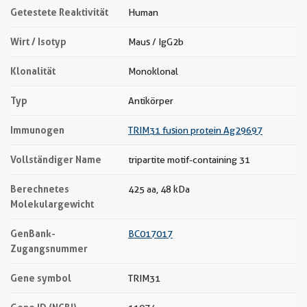
Getestete Reaktivität
Human
Wirt / Isotyp
Maus / IgG2b
Klonalität
Monoklonal
Typ
Antikörper
Immunogen
TRIM31 fusion protein Ag29697
Vollständiger Name
tripartite motif-containing 31
Berechnetes
425 aa, 48 kDa
Molekulargewicht
GenBank-
BC017017
Zugangsnummer
Gene symbol
TRIM31