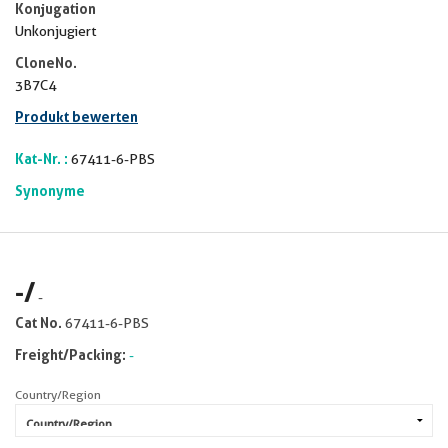
Konjugation
Unkonjugiert
CloneNo.
3B7C4
Produkt bewerten
Kat-Nr. :
67411-6-PBS
Synonyme
-
/
-
Cat No.
67411-6-PBS
Freight/Packing:
-
Country/Region