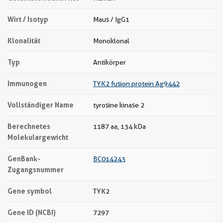
Wirt / Isotyp
Maus / IgG1
Klonalität
Monoklonal
Typ
Antikörper
Immunogen
TYK2 fusion protein Ag9442
Vollständiger Name
tyrosine kinase 2
Berechnetes
1187 aa, 134 kDa
Molekulargewicht
GenBank-
BC014243
Zugangsnummer
Gene symbol
TYK2
Gene ID (NCBI)
7297