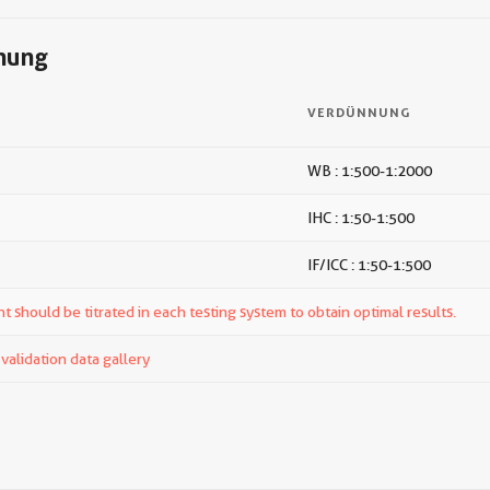
nung
VERDÜNNUNG
WB : 1:500-1:2000
IHC : 1:50-1:500
IF/ICC : 1:50-1:500
t should be titrated in each testing system to obtain optimal results.
alidation data gallery