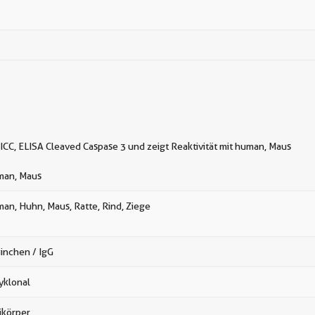
ICC, ELISA Cleaved Caspase 3 und zeigt Reaktivität mit human, Maus
an, Maus
an, Huhn, Maus, Ratte, Rind, Ziege
inchen / IgG
yklonal
ikörper