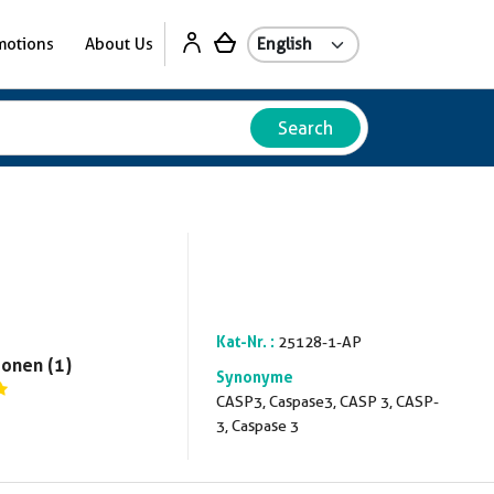
motions
About Us
Search
Kat-Nr. :
25128-1-AP
onen (1)
Synonyme
CASP3, Caspase3, CASP 3, CASP-
3, Caspase 3