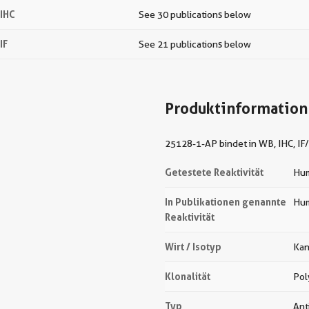
IHC
See 30 publications below
IF
See 21 publications below
Produktinformation
25128-1-AP bindet in WB, IHC, IF/
Getestete Reaktivität
Hum
In Publikationen genannte
Hum
Reaktivität
Wirt / Isotyp
Kan
Klonalität
Pol
Typ
Ant