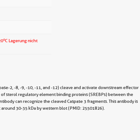
o
20
C Lagerung nicht
spase-2, -8, -9, -10, -11, and -12) cleave and activate downstream effector
ion of sterol regulatory element binding proteins (SREBPs) between the
tibody can recognize the cleaved Caspase 3 fragments. This antibody is
at around 30-35 kDa by western blot (PMID: 25501826).