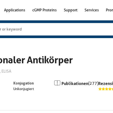
Applications
cGMP Proteins
Support
Services
Pro
onaler Antikörper
, ELISA
Konjugation
Publikationen
(277)
Rezensi
Unkonjugiert