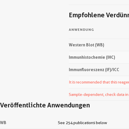
Empfohlene Verdün
ANWENDUNG
Western Blot (WB)
Immunhistochemie (IHC)
Immunfluoreszenz (IF)/ICC
It is recommended that this reagen
Sample-dependent, check data in v
Veröffentlichte Anwendungen
WB
See 254 publications below