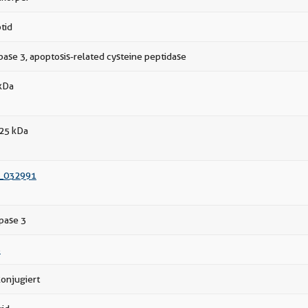
tid
pase 3, apoptosis-related cysteine peptidase
kDa
25 kDa
_032991
pase 3
6
onjugiert