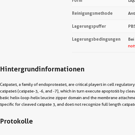
Form
Liq
Reinigungsmethode
Ant
Lagerungspuffer
PBS
Lagerungsbedingungen
Bei
not
Hintergrundinformationen
Caspases, a family of endoproteases, are critical players in cell regulato
caspases (caspase-3, -6, and -7), which in turn execute apoptosis by clea
basic helix-loop-helix leucine zipper domain and the membrane attachmen
specific for cleaved caspase 3, and does not recognize full length cas
Protokolle