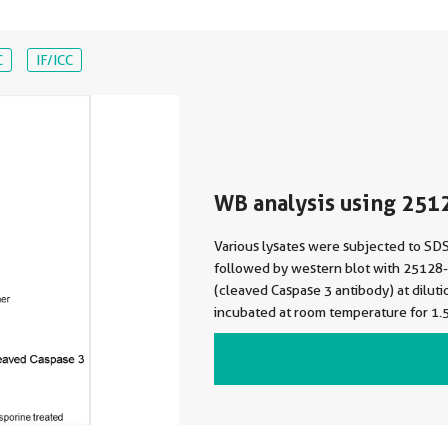
C
IF/ICC
WB analysis using 251
Various lysates were subjected to S
followed by western blot with 25128
(cleaved Caspase 3 antibody) at diluti
incubated at room temperature for 1.5