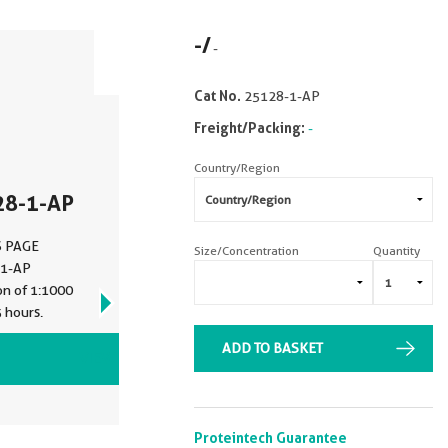
-
/
-
Cat No.
25128-1-AP
Freight/Packing:
-
Country/Region
28-1-AP
DS PAGE
Size/Concentration
Quantity
-1-AP
on of 1:1000
 hours.
ADD TO BASKET
VIEW ALL IMAGES (3)
Proteintech Guarantee