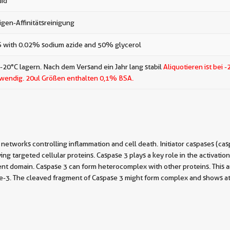
uid
igen-Affinitätsreinigung
 with 0.02% sodium azide and 50% glycerol
 -20°C lagern. Nach dem Versand ein Jahr lang stabil
Aliquotieren ist bei -
wendig.
20ul Größen enthalten 0,1% BSA.
ry networks controlling inflammation and cell death. Initiator caspases (ca
ving targeted cellular proteins. Caspase 3 plays a key role in the activat
t domain. Caspase 3 can form heterocomplex with other proteins. This an
pase-3. The cleaved fragment of Caspase 3 might form complex and shows 