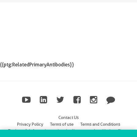
{{ptg:RelatedPrimaryAntibodies}}
Contact Us
Privacy Policy
Terms of use
Terms and Conditions
Trademark Information
Imprint (Impressum)
Modern Slavery