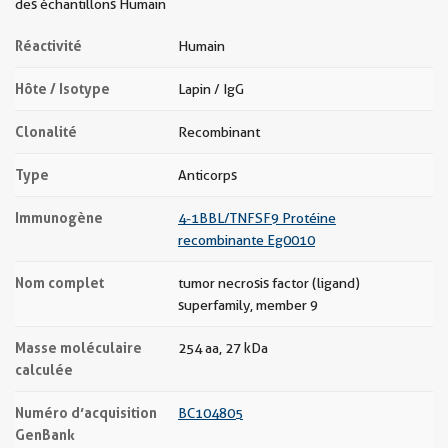
des échantillons Humain
Réactivité
Humain
Hôte / Isotype
Lapin / IgG
Clonalité
Recombinant
Type
Anticorps
Immunogène
4-1BBL/TNFSF9 Protéine
recombinante Eg0010
Nom complet
tumor necrosis factor (ligand)
superfamily, member 9
Masse moléculaire
254 aa, 27 kDa
calculée
Numéro d’acquisition
BC104805
GenBank