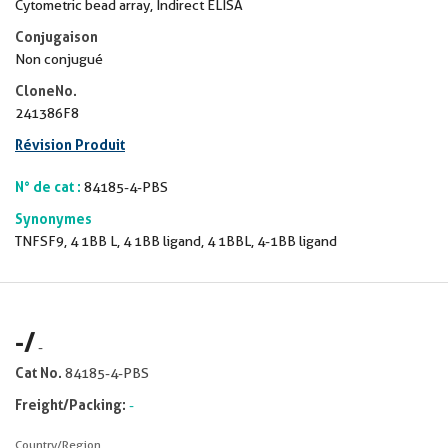
Cytometric bead array, Indirect ELISA
Conjugaison
Non conjugué
CloneNo.
241386F8
Révision Produit
N° de cat :
84185-4-PBS
Synonymes
TNFSF9, 4 1BB L, 4 1BB ligand, 4 1BBL, 4-1BB ligand
-
/
-
Cat No.
84185-4-PBS
Freight/Packing:
-
Country/Region