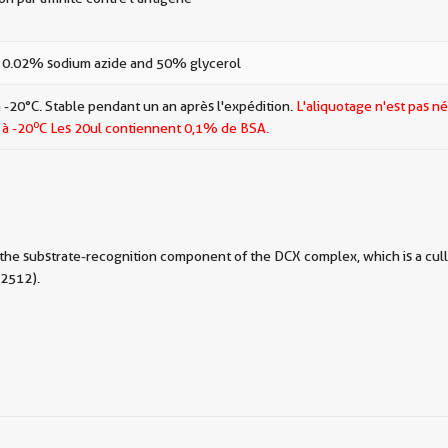
 0.02% sodium azide and 50% glycerol
 -20°C. Stable pendant un an après l'expédition.
L'aliquotage n'est pas né
o
 à -20
C Les
20ul contiennent 0,1% de BSA.
the substrate-recognition component of the DCX complex, which is a cull
52512).