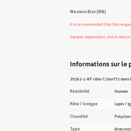
Western Blot (WB)
It is recommended that this reagen
Sample-dependent, check data in v
Informations sur le 
29362-1-AP cible C19orf72 dans l
Réactivité
Humain
Hôte / Isotype
Lapin / I
Clonalité
Polyclon
Type
Anticorp