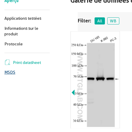
Galerie de données 
Aperçu
Applications testées
Filter:
All
WB
Informations sur le
produit
Protocole
Print datasheet
MSDS