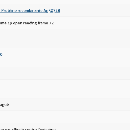
 Protéine recombinante Ag30318
me 19 open reading frame 72
0
2
jugué
ion par affinité contre l'antigène