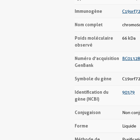
Immunogène
C19orf72
Nom complet
chromoso
Poids moléculaire
66 kDa
observé
Numéro d’acquisition
BC01328
GenBank
Symbole du gène
C19orf7
Identification du
90379
gène (NCBI)
Conjugaison
Non con
Forme
Liquide
Méthode de
Purificat