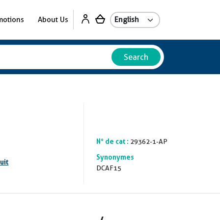
motions
About Us
Search
N° de cat :
29362-1-AP
Synonymes
uit
DCAF15