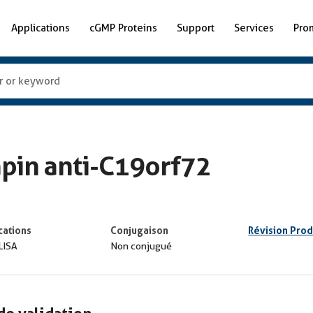
Applications
cGMP Proteins
Support
Services
Pro
apin anti-C19orf72
cations
Conjugaison
Révision Prod
LISA
Non conjugué