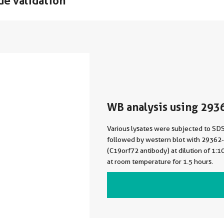
de validation
WB analysis using 293
Various lysates were subjected to S
followed by western blot with 29362
(C19orf72 antibody) at dilution of 1:
at room temperature for 1.5 hours.