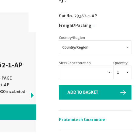
-
/
-
Cat No.
29362-1-AP
Freight/Packing:
-
Country/Region
Size/Concentration
Quantity
62-1-AP
DS PAGE
-1-AP
1000 incubated
ADD TO BASKET
VIEW ALL IMAGES (1)
Proteintech Guarantee