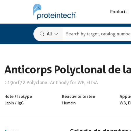
Products
All
Anticorps Polyclonal de l
C19orf72 Polyclonal Antibody for WB, ELISA
Hôte / Isotype
Réactivité testée
Appli
Lapin / IgG
Humain
WB, E