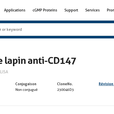
Applications
cGMP Proteins
Support
Services
Pro
 lapin anti-CD147
ELISA
Conjugaison
CloneNo.
Révision
Non conjugué
230046D3