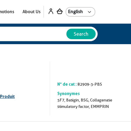
motions
About Us
Search
N° de cat :
82909-3-PBS
Synonymes
 Produit
5F7, Basigin, BSG, Collagenase
stimulatory factor, EMMPRIN