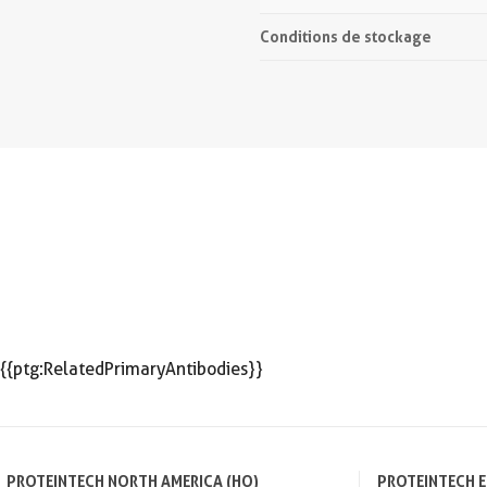
Conditions de stockage
{{ptg:RelatedPrimaryAntibodies}}
PROTEINTECH NORTH AMERICA (HQ)
PROTEINTECH 