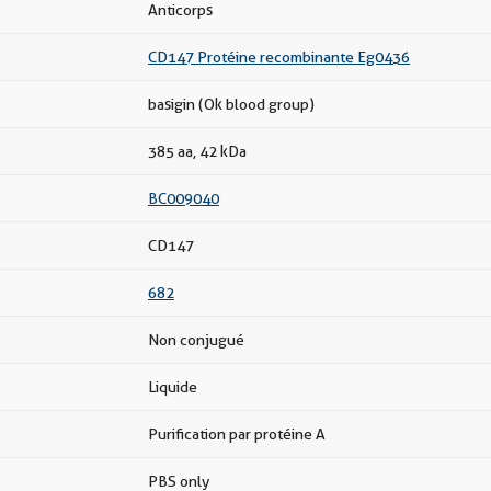
Anticorps
CD147 Protéine recombinante Eg0436
basigin (Ok blood group)
385 aa, 42 kDa
BC009040
CD147
682
Non conjugué
Liquide
Purification par protéine A
PBS only