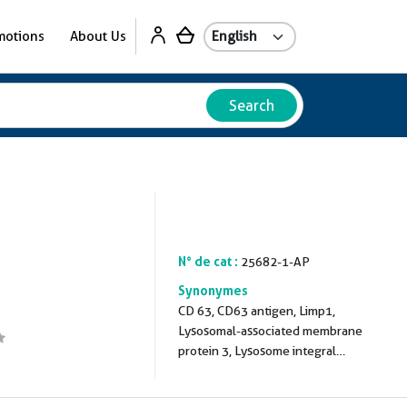
motions
About Us
Search
N° de cat :
25682-1-AP
Synonymes
CD 63, CD63 antigen, Limp1,
Lysosomal-associated membrane
protein 3, Lysosome integral
membrane protein 1