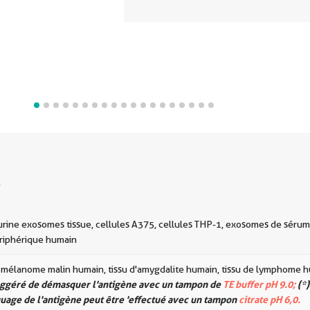
s
rine exosomes tissue, cellules A375, cellules THP-1, exosomes de sérum
riphérique humain
e mélanome malin humain, tissu d'amygdalite humain, tissu de lymphome 
suggéré de démasquer l'antigène avec un tampon de
TE buffer pH 9.0;
(*)
age de l'antigène peut être 'effectué avec un tampon
citrate pH 6,0.