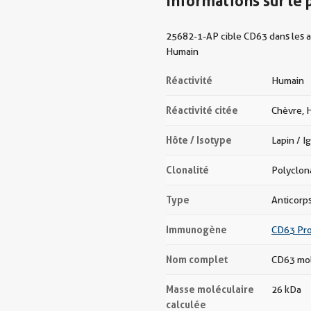
Informations sur le 
25682-1-AP cible CD63 dans les app
Humain
Réactivité
Humain
Réactivité citée
Chèvre, H
Hôte / Isotype
Lapin / I
Clonalité
Polyclon
Type
Anticorp
Immunogène
CD63 Pro
Nom complet
CD63 mo
Masse moléculaire
26 kDa
calculée