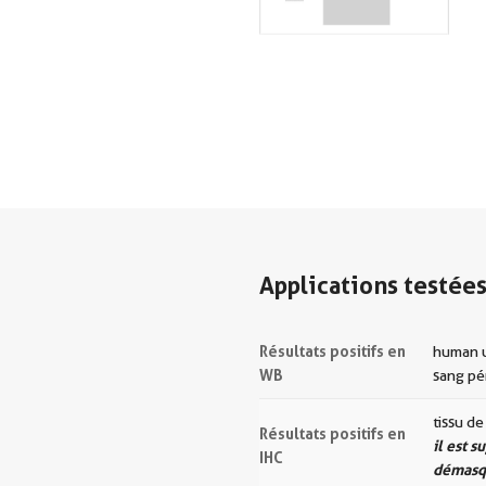
Applications testée
Résultats positifs en
human u
WB
sang pé
tissu d
Résultats positifs en
il est 
IHC
démasqu