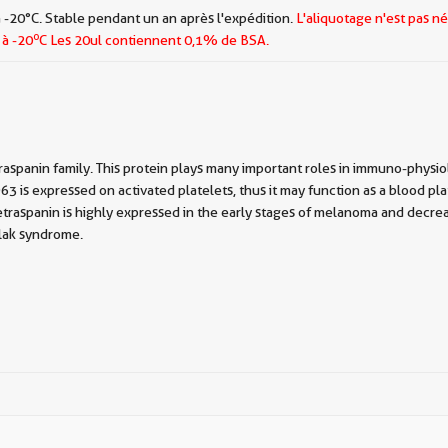
 -20°C. Stable pendant un an après l'expédition.
L'aliquotage n'est pas né
o
 à -20
C Les
20ul contiennent 0,1% de BSA.
panin family. This protein plays many important roles in immuno-physiolog
CD63 is expressed on activated platelets, thus it may function as a blood 
etraspanin is highly expressed in the early stages of melanoma and decrea
dlak syndrome.