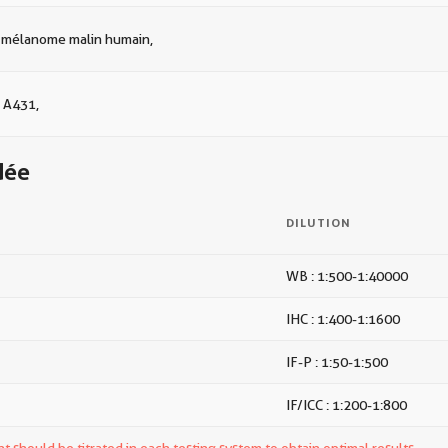
e mélanome malin humain,
s A431,
dée
DILUTION
WB : 1:500-1:40000
IHC : 1:400-1:1600
IF-P : 1:50-1:500
IF/ICC : 1:200-1:800