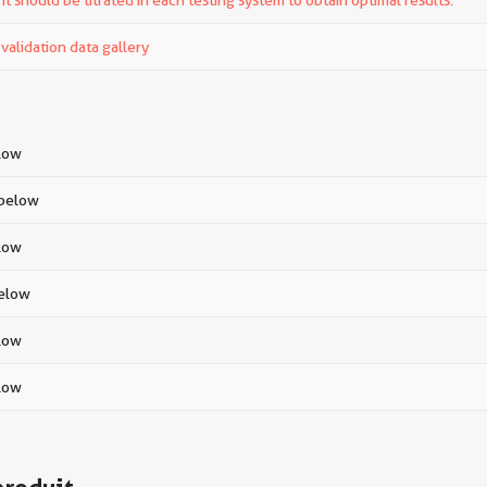
t should be titrated in each testing system to obtain optimal results.
alidation data gallery
elow
 below
elow
below
elow
elow