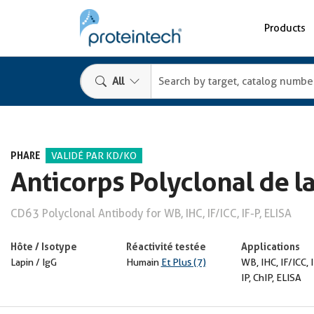
Products
All
PHARE
VALIDÉ PAR KD/KO
Anticorps Polyclonal de l
CD63 Polyclonal Antibody for WB, IHC, IF/ICC, IF-P, ELISA
Hôte / Isotype
Réactivité testée
Applications
Lapin / IgG
Humain
Et Plus (7)
WB, IHC, IF/ICC, I
IP, ChIP, ELISA