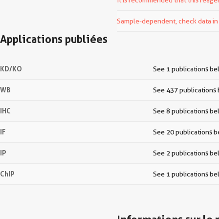
It is recommended that this reagen
Sample-dependent, check data in v
Applications publiées
KD/KO
See 1 publications b
WB
See 437 publications
IHC
See 8 publications b
IF
See 20 publications 
IP
See 2 publications b
ChIP
See 1 publications b