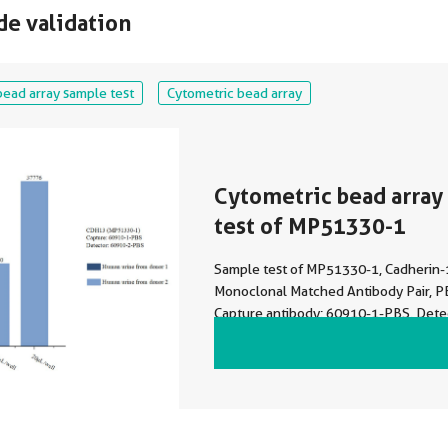
de validation
bead array sample test
Cytometric bead array
Cytometric bead array
test of MP51330-1
Sample test of MP51330-1, Cadherin-
Monoclonal Matched Antibody Pair, P
Capture antibody: 60910-1-PBS. Dete
antibody: 60910-2-PBS.