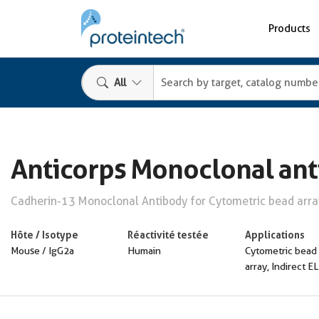
Products
All
Anticorps Monoclonal ant
Cadherin-13 Monoclonal Antibody for Cytometric bead array
Hôte / Isotype
Réactivité testée
Applications
Mouse / IgG2a
Humain
Cytometric bead
array, Indirect E