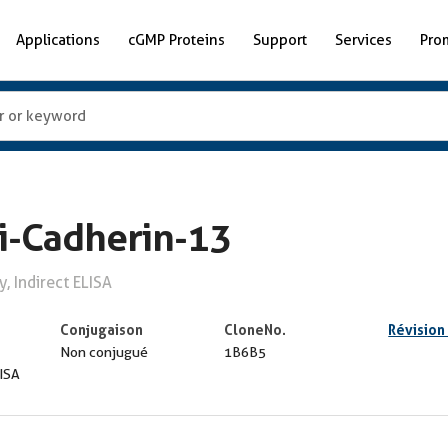
Applications
cGMP Proteins
Support
Services
Pro
i-Cadherin-13
, Indirect ELISA
Conjugaison
CloneNo.
Révision
Non conjugué
1B6B5
LISA