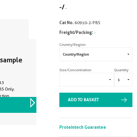
-
/
-
Cat No.
60910-2-PBS
Freight/Packing:
-
Country/Region
 sample
Size/Concentration
Quantity
13
BS Only.
ction
ADD TO BASKET
VIEW ALL IMAGES (2)
Proteintech Guarantee