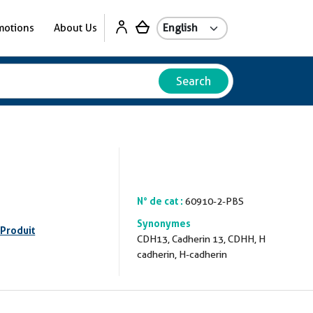
motions
About Us
Search
N° de cat :
60910-2-PBS
Synonymes
 Produit
CDH13, Cadherin 13, CDHH, H
cadherin, H-cadherin