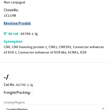
Non conjugué
CloneNo.
1E11H8
Révision Produit
N° de cat :
66796-1-Ig
Synonymes
CNK, CNK homolog protein 1, CNK1, CNKSR1, Connector enhancer
of KSR 1, Connector enhancer of KSR like, hCNK1, KSR
-
/
-
Cat No.
66796-1-Ig
Freight/Packing:
-
Country/Region