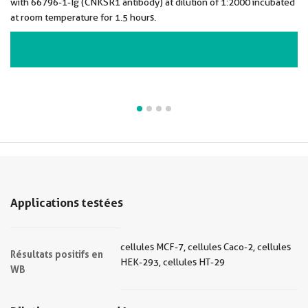
with 66796-1-Ig (CNKSR1 antibody) at dilution of 1:2000 incubated
at room temperature for 1.5 hours.
VIEW ALL IMAGES (4)
Applications testées
cellules MCF-7, cellules Caco-2, cellules
Résultats positifs en
HEK-293, cellules HT-29
WB