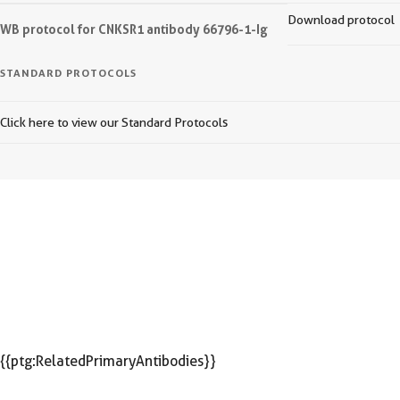
Download protocol
WB protocol for CNKSR1 antibody 66796-1-Ig
STANDARD PROTOCOLS
Click here to view our Standard Protocols
{{ptg:RelatedPrimaryAntibodies}}