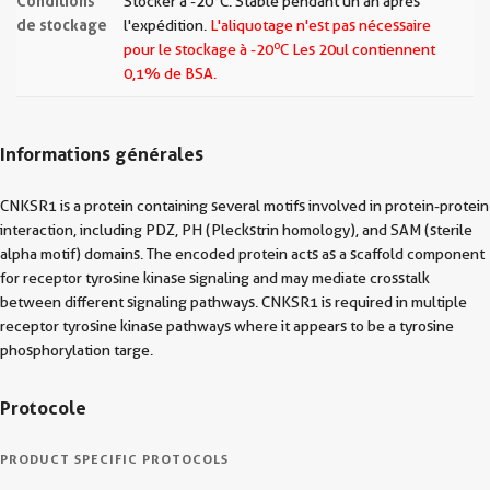
Conditions
Stocker à -20°C. Stable pendant un an après
de stockage
l'expédition.
L'aliquotage n'est pas nécessaire
o
pour le stockage à -20
C Les
20ul contiennent
0,1% de BSA.
Informations générales
CNKSR1 is a protein containing several motifs involved in protein-protein
interaction, including PDZ, PH (Pleckstrin homology), and SAM (sterile
alpha motif) domains. The encoded protein acts as a scaffold component
for receptor tyrosine kinase signaling and may mediate crosstalk
between different signaling pathways. CNKSR1 is required in multiple
receptor tyrosine kinase pathways where it appears to be a tyrosine
phosphorylation targe.
Protocole
PRODUCT SPECIFIC PROTOCOLS