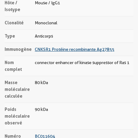
Hôte /
Mouse / IgG1
Isotype
Clonalité
Monoclonal
Type
Anticorps
Immunogène
CNKSR1 Protéine recombinante Ag27855
Nom
connector enhancer of kinase suppressor of Ras 1
complet
Masse
80 kDa
moléculaire
calculée
Poids
90 kDa
moléculaire
observé
Numéro
BC011604