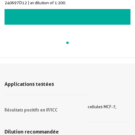
240697D12 ) at dilution of 1:200.
VIEW ALL IMAGES (1)
Applications testées
cellules MCF-7,
Résultats positifs en IF/ICC
Dilution recommandée