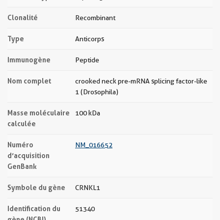
Clonalité
Recombinant
Type
Anticorps
Immunogène
Peptide
Nom complet
crooked neck pre-mRNA splicing factor-like
1 (Drosophila)
Masse moléculaire
100 kDa
calculée
Numéro
NM_016652
d’acquisition
GenBank
Symbole du gène
CRNKL1
Identification du
51340
gène (NCBI)