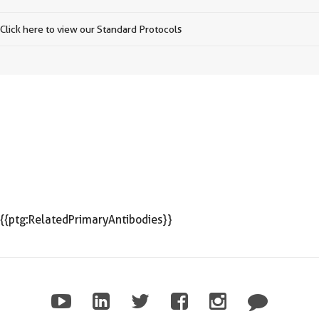
Click here to view our Standard Protocols
{{ptg:RelatedPrimaryAntibodies}}