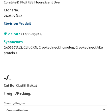
CoraLite® Plus 488 Fluorescent Dye
CloneNo.
240697D12
Révision Produit
N° de cat :
CL488-83914
Synonymes
240697D12, CLF, CRN, Crooked neck homolog, Crooked neck like
protein 1
-
/
-
Cat No.
CL488-83914
Freight/Packing:
-
Country/Region