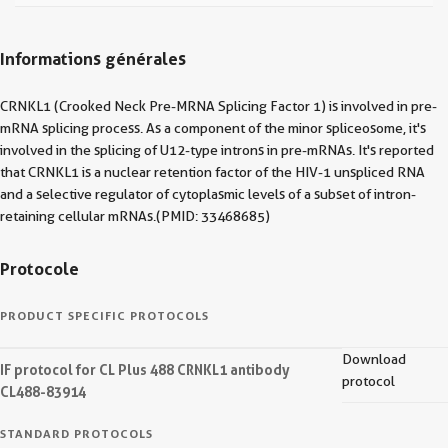
Informations générales
CRNKL1 (Crooked Neck Pre-MRNA Splicing Factor 1) is involved in pre-
mRNA splicing process. As a component of the minor spliceosome, it's
involved in the splicing of U12-type introns in pre-mRNAs. It's reported
that CRNKL1 is a nuclear retention factor of the HIV-1 unspliced RNA
and a selective regulator of cytoplasmic levels of a subset of intron-
retaining cellular mRNAs.(PMID: 33468685)
Protocole
PRODUCT SPECIFIC PROTOCOLS
Download
IF protocol for CL Plus 488 CRNKL1 antibody
protocol
CL488-83914
STANDARD PROTOCOLS