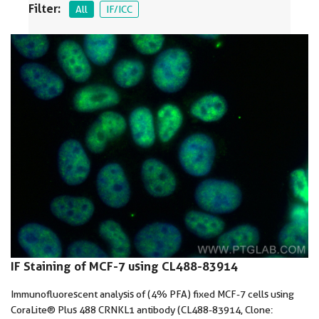
Filter:
All
IF/ICC
IF Staining of MCF-7 using CL488-83914
Immunofluorescent analysis of (4% PFA) fixed MCF-7 cells using
CoraLite® Plus 488 CRNKL1 antibody (CL488-83914, Clone: