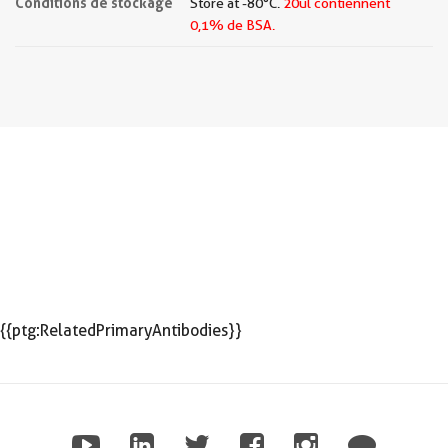
Conditions de stockage
Store at -80°C.
20ul contiennent
0,1% de BSA.
{{ptg:RelatedPrimaryAntibodies}}