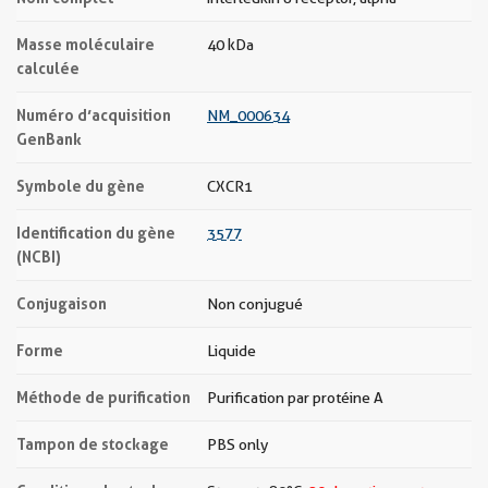
Masse moléculaire
40 kDa
calculée
Numéro d’acquisition
NM_000634
GenBank
Symbole du gène
CXCR1
Identification du gène
3577
(NCBI)
Conjugaison
Non conjugué
Forme
Liquide
Méthode de purification
Purification par protéine A
Tampon de stockage
PBS only