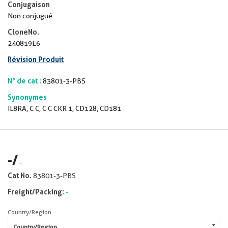
Conjugaison
Non conjugué
CloneNo.
240819E6
Révision Produit
N° de cat :
83801-3-PBS
Synonymes
IL8RA, C C, C C CKR 1, CD128, CD181
-
/
-
Cat No.
83801-3-PBS
Freight/Packing:
-
Country/Region