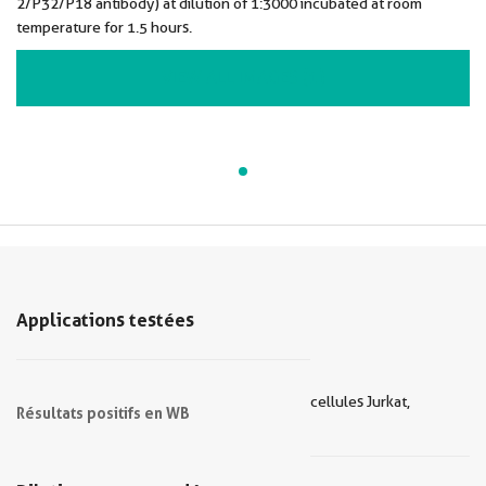
2/P32/P18 antibody) at dilution of 1:3000 incubated at room
temperature for 1.5 hours.
VIEW ALL IMAGES (1)
Applications testées
cellules Jurkat,
Résultats positifs en WB