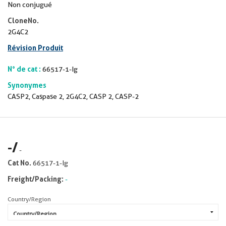
Non conjugué
CloneNo.
2G4C2
Révision Produit
N° de cat :
66517-1-Ig
Synonymes
CASP2, Caspase 2, 2G4C2, CASP 2, CASP-2
-
/
-
Cat No.
66517-1-Ig
Freight/Packing:
-
Country/Region