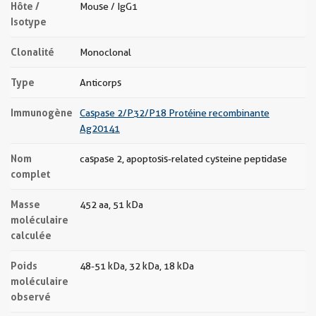
Hôte /
Mouse / IgG1
Isotype
Clonalité
Monoclonal
Type
Anticorps
Immunogène
Caspase 2/P32/P18 Protéine recombinante
Ag20141
Nom
caspase 2, apoptosis-related cysteine peptidase
complet
Masse
452 aa, 51 kDa
moléculaire
calculée
Poids
48-51 kDa, 32 kDa, 18 kDa
moléculaire
observé