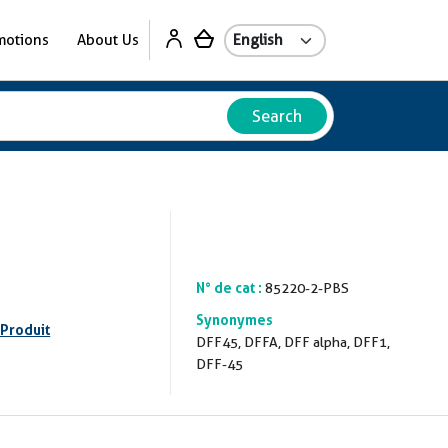
motions
About Us
Search
N° de cat :
85220-2-PBS
Synonymes
 Produit
DFF45, DFFA, DFF alpha, DFF1,
DFF-45