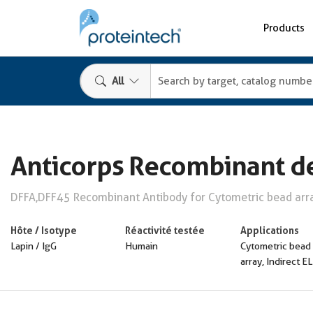
Products
All
Anticorps Recombinant de
DFFA,DFF45 Recombinant Antibody for Cytometric bead array
Hôte / Isotype
Réactivité testée
Applications
Lapin / IgG
Humain
Cytometric bead
array, Indirect E