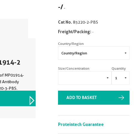
-
/
-
Cat No.
85220-2-PBS
Freight/Packing:
-
Country/Region
01914-2
Size/Concentration
Quantity
e of MP01914-
 Antibody
220-3-PBS.
andard:
ADD TO BASKET
VIEW ALL IMAGES (2)
Proteintech Guarantee