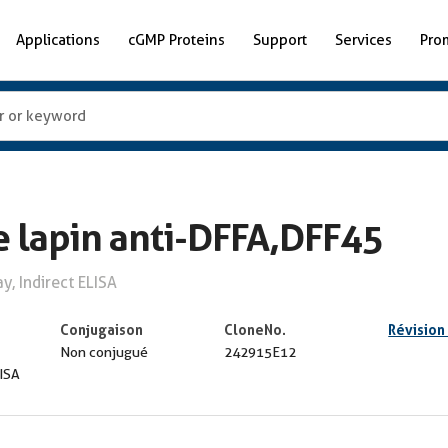
Applications
cGMP Proteins
Support
Services
Pro
 lapin anti-DFFA,DFF45
, Indirect ELISA
Conjugaison
CloneNo.
Révision
Non conjugué
242915E12
LISA