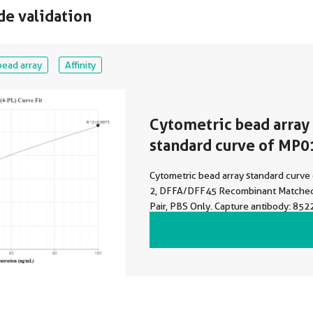
de validation
bead array
Affinity
Cytometric bead array
standard curve of MP
Cytometric bead array standard curv
2, DFFA/DFF45 Recombinant Matched
Pair, PBS Only. Capture antibody: 85
Detection antibody: 85220-2-PBS. St
Ag0244. Range: 0.781-100 ng/mL.