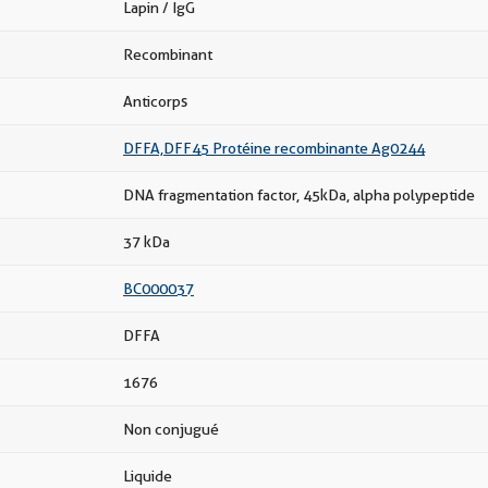
Lapin / IgG
Recombinant
Anticorps
DFFA,DFF45 Protéine recombinante Ag0244
DNA fragmentation factor, 45kDa, alpha polypeptide
37 kDa
BC000037
DFFA
1676
Non conjugué
Liquide