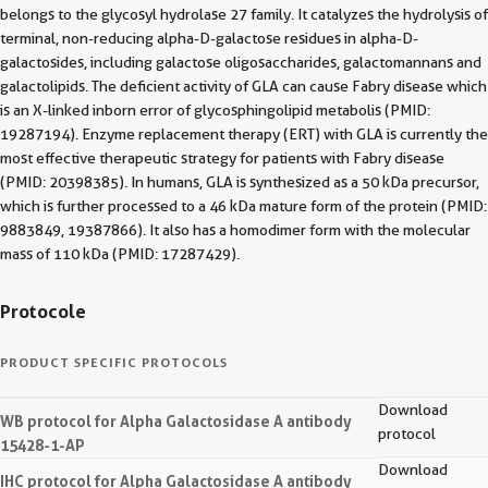
belongs to the glycosyl hydrolase 27 family. It catalyzes the hydrolysis of
terminal, non-reducing alpha-D-galactose residues in alpha-D-
galactosides, including galactose oligosaccharides, galactomannans and
galactolipids. The deficient activity of GLA can cause Fabry disease which
is an X-linked inborn error of glycosphingolipid metabolis (PMID:
19287194). Enzyme replacement therapy (ERT) with GLA is currently the
most effective therapeutic strategy for patients with Fabry disease
(PMID: 20398385). In humans, GLA is synthesized as a 50 kDa precursor,
which is further processed to a 46 kDa mature form of the protein (PMID:
9883849, 19387866). It also has a homodimer form with the molecular
mass of 110 kDa (PMID: 17287429).
Protocole
PRODUCT SPECIFIC PROTOCOLS
Download
WB protocol for Alpha Galactosidase A antibody
protocol
15428-1-AP
Download
IHC protocol for Alpha Galactosidase A antibody