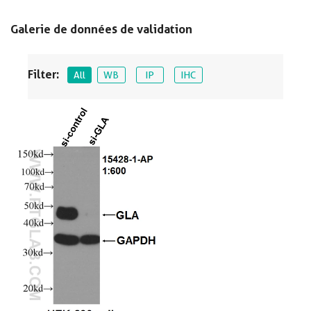
Galerie de données de validation
Filter:
All
WB
IP
IHC