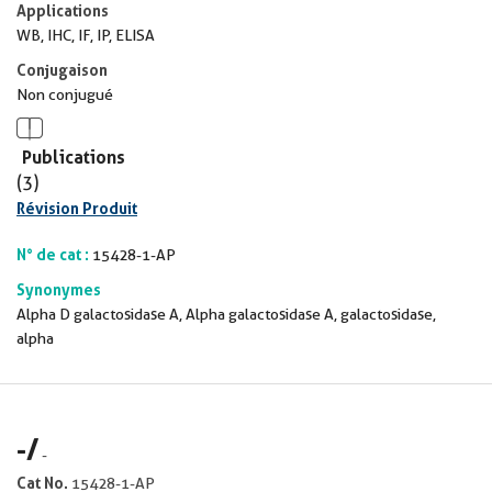
Applications
WB, IHC, IF, IP, ELISA
Conjugaison
Non conjugué
Publications
(3)
Révision Produit
N° de cat :
15428-1-AP
Synonymes
Alpha D galactosidase A, Alpha galactosidase A, galactosidase,
alpha
-
/
-
Cat No.
15428-1-AP