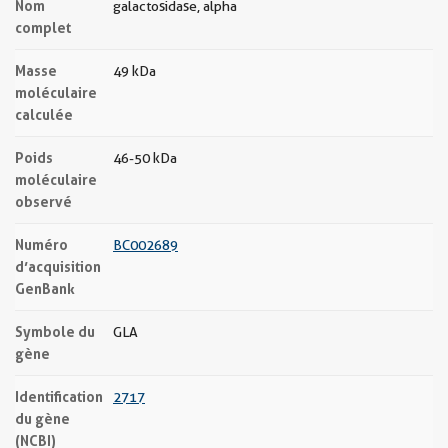
Nom
galactosidase, alpha
complet
Masse
49 kDa
moléculaire
calculée
Poids
46-50 kDa
moléculaire
observé
Numéro
BC002689
d’acquisition
GenBank
Symbole du
GLA
gène
Identification
2717
du gène
(NCBI)