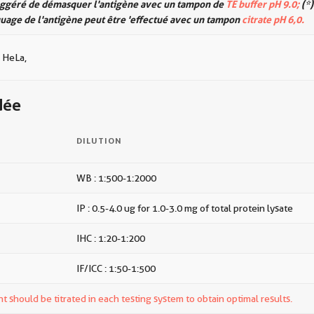
suggéré de démasquer l'antigène avec un tampon de
TE buffer pH 9.0;
(*)
age de l'antigène peut être 'effectué avec un tampon
citrate pH 6,0.
s HeLa,
dée
DILUTION
WB : 1:500-1:2000
IP : 0.5-4.0 ug for 1.0-3.0 mg of total protein lysate
IHC : 1:20-1:200
IF/ICC : 1:50-1:500
t should be titrated in each testing system to obtain optimal results.