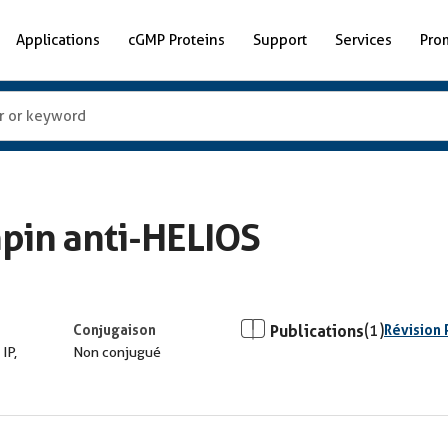
Applications
cGMP Proteins
Support
Services
Pro
apin anti-HELIOS
Conjugaison
Publications
(1)
Révision 
 IP,
Non conjugué