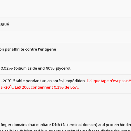
jugué
ion par affinité contre l'antigène
 0.02% sodium azide and 50% glycerol
 -20°C. Stable pendant un an après l'expédition.
L'aliquotage n'est pas né
o
 à -20
C Les
20ul contiennent 0,1% de BSA.
 finger domains that mediate DNA (N-terminal domain) and protein bindin