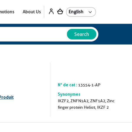
motions
About Us
Search
N° de cat :
13554-1-AP
Synonymes
Produit
IKZF2, ZNFN1A2, ZNF1A2, Zinc
finger protein Helios, IKZF 2