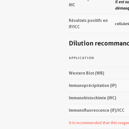
il est 
IHC
démasqu
Résultats positifs en
cellule
IF/ICC
Dilution recomman
APPLICATION
Western Blot (WB)
Immunoprécipitation (IP)
Immunohistochimie (IHC)
Immunofluorescence (IF)/ICC
It is recommended that this reagen