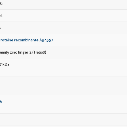
gG
al
s
rotéine recombinante Ag4357
mily zinc finger 2 (Helios)
57 kDa
6