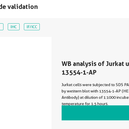
de validation
IHC
IF/ICC
WB analysis of Jurkat 
13554-1-AP
Jurkat cells were subjected to SDS P
by western blot with 13554-1-AP (H
Antibody) at dilution of 1:1000 incubated at room
temperature for 1.5 hours.