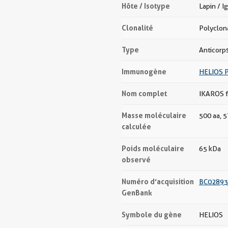
Hôte / Isotype
Lapin / I
Clonalité
Polyclon
Type
Anticorp
Immunogène
HELIOS P
Nom complet
IKAROS fa
Masse moléculaire
500 aa, 
calculée
Poids moléculaire
65 kDa
observé
Numéro d’acquisition
BC02893
GenBank
Symbole du gène
HELIOS