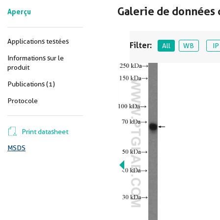
Galerie de données 
Aperçu
Applications testées
Filter:
All
WB
IP
Informations sur le
produit
Publications (1)
Protocole
Print datasheet
MSDS