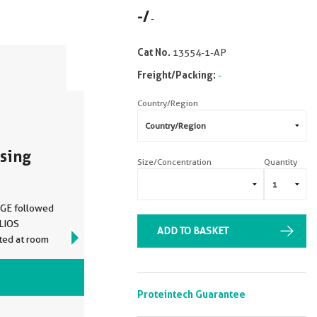
-
/
-
Cat No.
13554-1-AP
Freight/Packing:
-
Country/Region
using
Size/Concentration
Quantity
AGE followed
ELIOS
ADD TO BASKET
VIEW ALL IMAGES (6)
Proteintech Guarantee