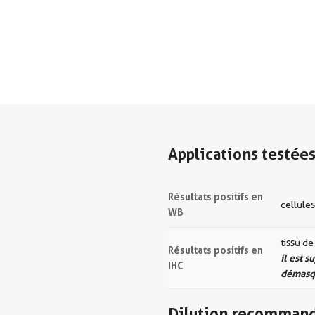
Applications testée
Résultats positifs en
cellule
WB
tissu d
Résultats positifs en
il est 
IHC
démasqu
Dilution recomman