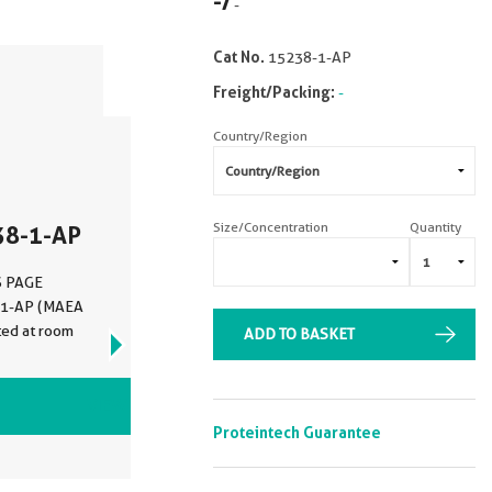
-
/
-
Cat No.
15238-1-AP
Freight/Packing:
-
Country/Region
Size/Concentration
Quantity
38-1-AP
DS PAGE
8-1-AP (MAEA
ted at room
ADD TO BASKET
VIEW ALL IMAGES (6)
Proteintech Guarantee