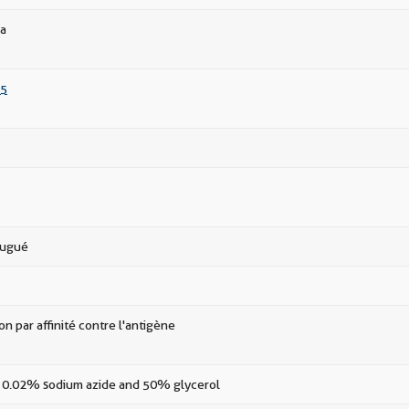
a
5
jugué
ion par affinité contre l'antigène
 0.02% sodium azide and 50% glycerol