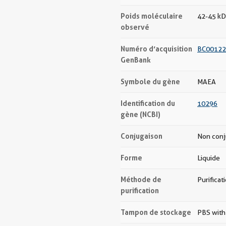
Poids moléculaire
42-45 kD
observé
Numéro d’acquisition
BC00122
GenBank
Symbole du gène
MAEA
Identification du
10296
gène (NCBI)
Conjugaison
Non con
Forme
Liquide
Méthode de
Purificat
purification
Tampon de stockage
PBS with