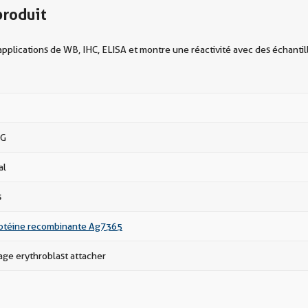
produit
pplications de WB, IHC, ELISA et montre une réactivité avec des échanti
gG
al
s
téine recombinante Ag7365
ge erythroblast attacher