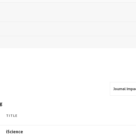
ig
TITLE
iScience