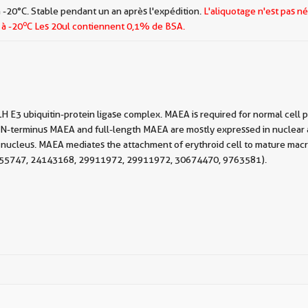
 -20°C. Stable pendant un an après l'expédition.
L'aliquotage n'est pas né
o
 à -20
C Les
20ul contiennent 0,1% de BSA.
3 ubiquitin-protein ligase complex. MAEA is required for normal cell pro
-terminus MAEA and full-length MAEA are mostly expressed in nuclear and
nucleus. MAEA mediates the attachment of erythroid cell to mature macro
28955747, 24143168, 29911972, 29911972, 30674470, 9763581).