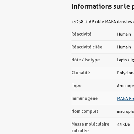
Informations sur le 
15238-1-AP cible MAEA dans les a
Réactivité
Humain
Réactivité citée
Humain
Hôte / Isotype
Lapin / I
Clonalité
Polyclon
Type
Anticorp
Immunogène
MAEA Pro
Nom complet
macropha
Masse moléculaire
45 kDa
calculée