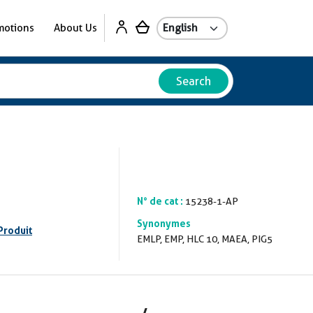
motions
About Us
Search
N° de cat :
15238-1-AP
Synonymes
Produit
EMLP, EMP, HLC 10, MAEA, PIG5