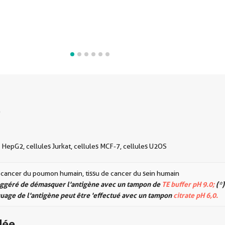
s
s HepG2, cellules Jurkat, cellules MCF-7, cellules U2OS
e cancer du poumon humain, tissu de cancer du sein humain
suggéré de démasquer l'antigène avec un tampon de
TE buffer pH 9.0;
(*)
age de l'antigène peut être 'effectué avec un tampon
citrate pH 6,0.
dée