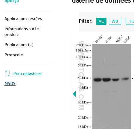
Galerie de données 
Aperçu
Applications testées
Filter:
All
WB
IH
Informations sur le
produit
Publications (1)
Protocole
Print datasheet
MSDS