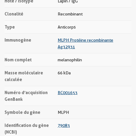
Hôte / Isotype
Lapin / IgG
Clonalité
Recombinant
Type
Anticorps
Immunogène
MLPH Protéine recombinante
Ag32931
Nom complet
melanophilin
Masse moléculaire
66 kDa
calculée
Numéro d’acquisition
BC001653
GenBank
Symbole du gène
MLPH
Identification du gène
79083
(NCBI)