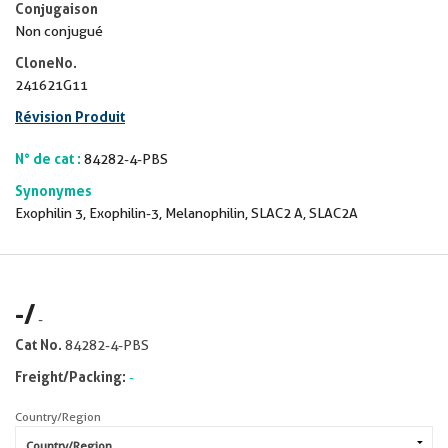
Conjugaison
Non conjugué
CloneNo.
241621G11
Révision Produit
N° de cat :
84282-4-PBS
Synonymes
Exophilin 3, Exophilin-3, Melanophilin, SLAC2 A, SLAC2A
-
/
-
Cat No.
84282-4-PBS
Freight/Packing:
-
Country/Region