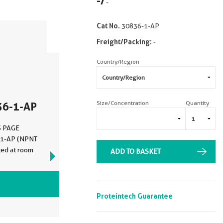
-
/
-
Cat No.
30836-1-AP
Freight/Packing:
-
Country/Region
Size/Concentration
Quantity
36-1-AP
DS PAGE
6-1-AP (NPNT
ted at room
ADD TO BASKET
VIEW ALL IMAGES (1)
Proteintech Guarantee