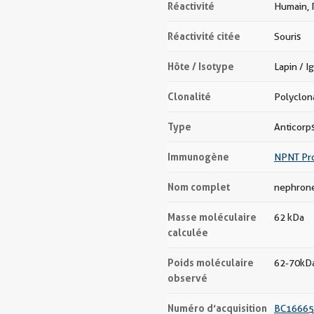
Réactivité
Humain, R
Réactivité citée
Souris
Hôte / Isotype
Lapin / I
Clonalité
Polyclon
Type
Anticorp
Immunogène
NPNT Pro
Nom complet
nephrone
Masse moléculaire
62 kDa
calculée
Poids moléculaire
62-70kD
observé
Numéro d’acquisition
BC16665