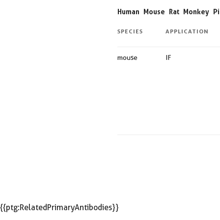
Human
Mouse
Rat
Monkey
P
SPECIES
APPLICATION
mouse
IF
{{ptg:RelatedPrimaryAntibodies}}