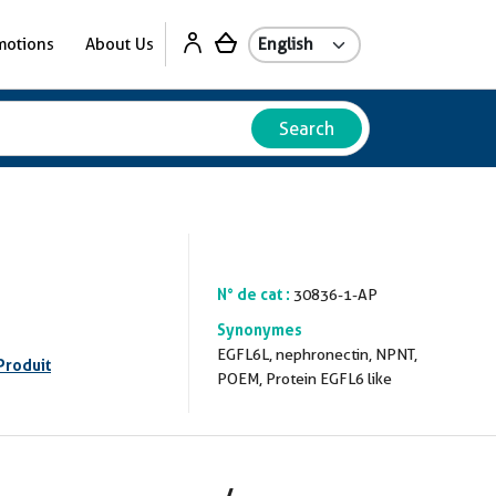
motions
About Us
Search
N° de cat :
30836-1-AP
Synonymes
EGFL6L, nephronectin, NPNT,
Produit
POEM, Protein EGFL6 like