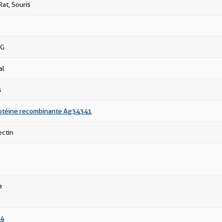
at, Souris
gG
al
s
téine recombinante Ag34341
ctin
a
4