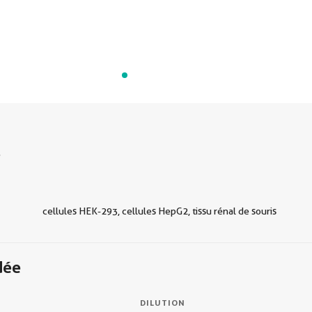
s
cellules HEK-293, cellules HepG2, tissu rénal de souris
dée
DILUTION