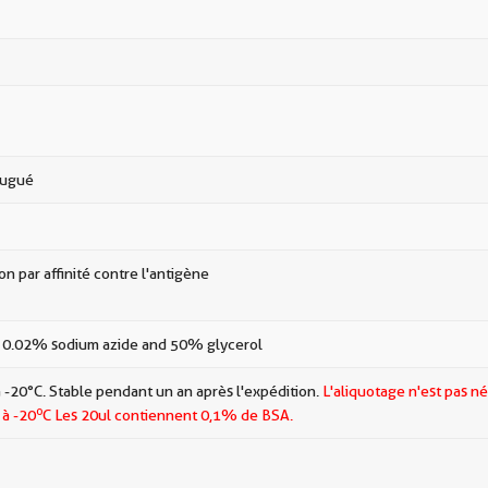
jugué
ion par affinité contre l'antigène
 0.02% sodium azide and 50% glycerol
 -20°C. Stable pendant un an après l'expédition.
L'aliquotage n'est pas né
o
 à -20
C Les
20ul contiennent 0,1% de BSA.