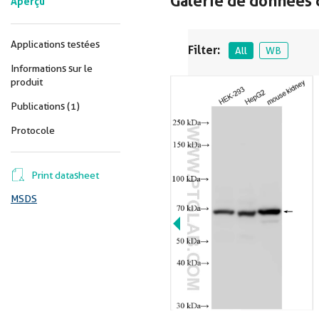
Galerie de données 
Aperçu
Applications testées
Filter:
All
WB
Informations sur le
produit
Publications (1)
Protocole
Print datasheet
MSDS