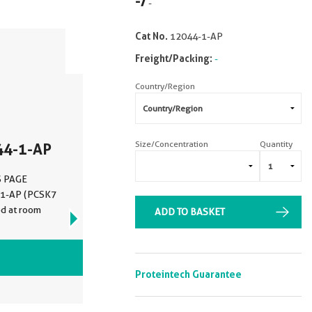
-
/
-
Cat No.
12044-1-AP
Freight/Packing:
-
Country/Region
Size/Concentration
Quantity
44-1-AP
DS PAGE
4-1-AP (PCSK7
ed at room
ADD TO BASKET
VIEW ALL IMAGES (3)
Proteintech Guarantee