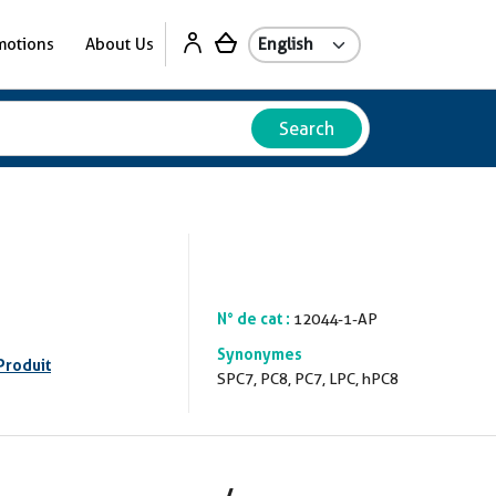
motions
About Us
Search
N° de cat :
12044-1-AP
Synonymes
Produit
SPC7, PC8, PC7, LPC, hPC8