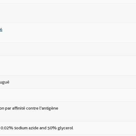
6
jugué
ion par affinité contre l'antigène
 0.02% sodium azide and 50% glycerol