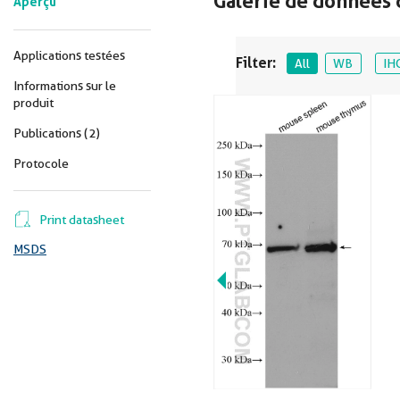
Galerie de données 
Aperçu
Applications testées
Filter:
All
WB
IH
Informations sur le
produit
Publications (2)
Protocole
Print datasheet
MSDS