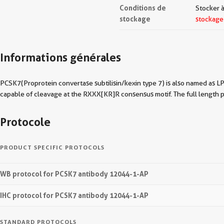
Conditions de
Stocker à
stockage
stockage
Informations générales
PCSK7(Proprotein convertase subtilisin/kexin type 7) is also named as LP
capable of cleavage at the RXXX[KR]R consensus motif. The full length pr
Protocole
PRODUCT SPECIFIC PROTOCOLS
WB protocol for PCSK7 antibody 12044-1-AP
IHC protocol for PCSK7 antibody 12044-1-AP
STANDARD PROTOCOLS