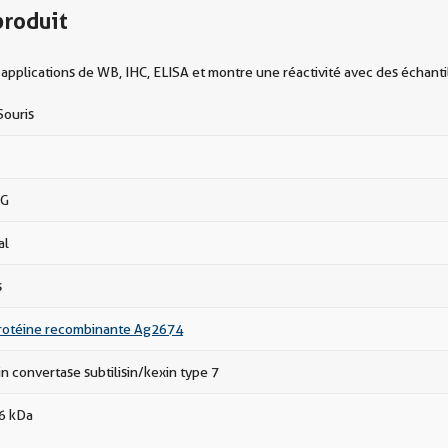
produit
pplications de WB, IHC, ELISA et montre une réactivité avec des échanti
Souris
gG
al
s
otéine recombinante Ag2674
n convertase subtilisin/kexin type 7
86 kDa