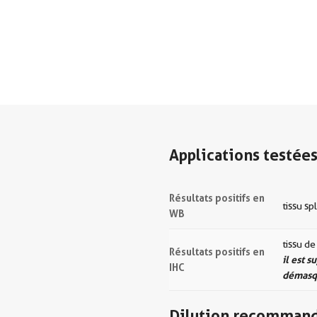
Applications testée
Résultats positifs en
tissu sp
WB
tissu d
Résultats positifs en
il est 
IHC
démasqu
Dilution recomman