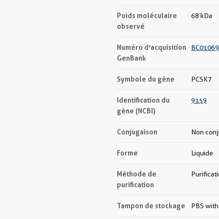
Poids moléculaire
68 kDa
observé
Numéro d’acquisition
BC01069
GenBank
Symbole du gène
PCSK7
Identification du
9159
gène (NCBI)
Conjugaison
Non con
Forme
Liquide
Méthode de
Purificat
purification
Tampon de stockage
PBS with