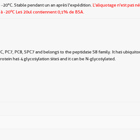
 -20°C. Stable pendant un an après l'expédition.
L'aliquotage n'est pas né
o
 à -20
C Les
20ul contiennent 0,1% de BSA.
C, PC7, PC8, SPC7 and belongs to the peptidase S8 family. It has ubiquit
otein has 4 glycosylation sites and it can be N-glycosylated.