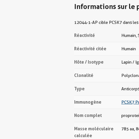
Informations sur le 
12044-1-AP cible PCSK7 dans les a
Réactivité
Humain, 
Réactivité citée
Humain
Hôte / Isotype
Lapin / I
Clonalité
Polyclon
Type
Anticorp
Immunogène
PCSK7 Pr
Nom complet
proprotei
Masse moléculaire
785 aa, 
calculée