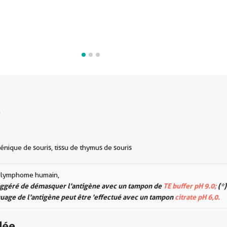
s
lénique de souris, tissu de thymus de souris
e lymphome humain,
suggéré de démasquer l'antigène avec un tampon de
TE buffer pH 9.0;
(*)
age de l'antigène peut être 'effectué avec un tampon
citrate pH 6,0.
dée