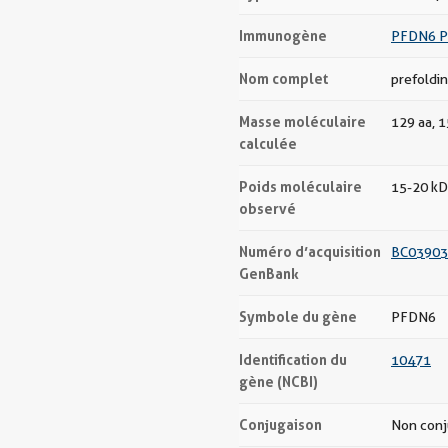
Immunogène
PFDN6 P
Nom complet
prefoldin
Masse moléculaire
129 aa, 
calculée
Poids moléculaire
15-20 kD
observé
Numéro d’acquisition
BC03903
GenBank
Symbole du gène
PFDN6
Identification du
10471
gène (NCBI)
Conjugaison
Non con