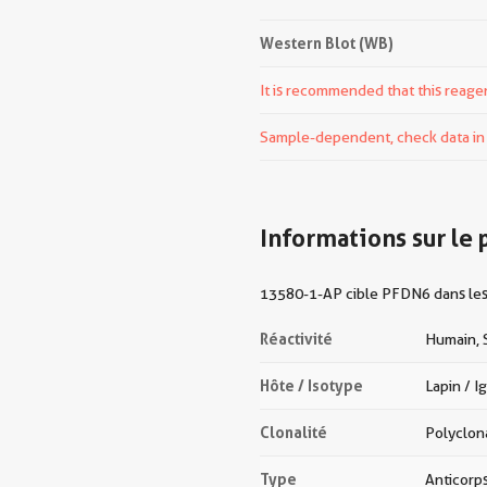
Western Blot (WB)
It is recommended that this reagen
Sample-dependent, check data in v
Informations sur le 
13580-1-AP cible PFDN6 dans les a
Réactivité
Humain, 
Hôte / Isotype
Lapin / I
Clonalité
Polyclon
Type
Anticorp