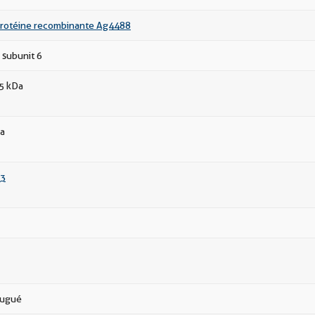
rotéine recombinante Ag4488
 subunit 6
15 kDa
a
3
jugué