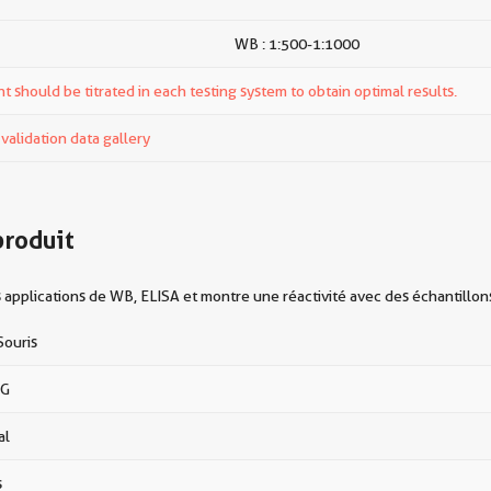
WB : 1:500-1:1000
t should be titrated in each testing system to obtain optimal results.
alidation data gallery
produit
pplications de WB, ELISA et montre une réactivité avec des échantillon
Souris
gG
al
s