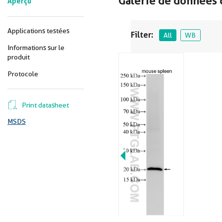
Galerie de données 
Aperçu
Applications testées
Filter:
All
WB
Informations sur le
produit
Protocole
Print datasheet
MSDS