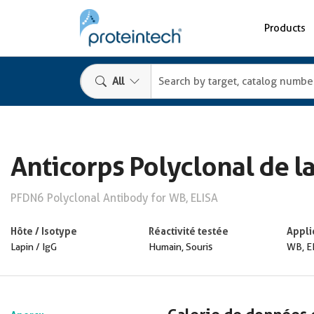
Products
All
Anticorps Polyclonal de l
PFDN6 Polyclonal Antibody for WB, ELISA
Hôte / Isotype
Réactivité testée
Appli
Lapin / IgG
Humain, Souris
WB, E