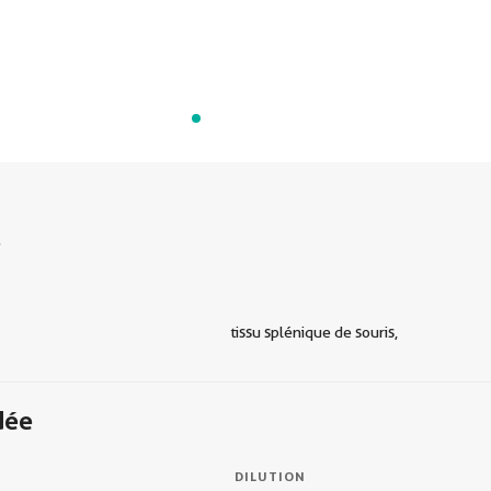
s
tissu splénique de souris,
dée
DILUTION