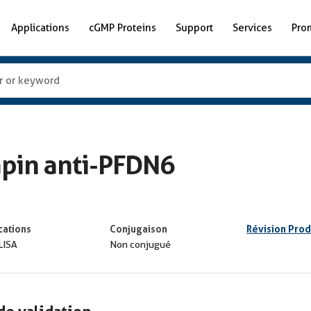
Applications
cGMP Proteins
Support
Services
Pro
apin anti-PFDN6
cations
Conjugaison
Révision Prod
LISA
Non conjugué