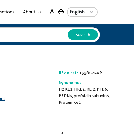
motions
About Us
Search
N° de cat :
13580-1-AP
Synonymes
H2 KE2, HKE2, KE 2, PFD6,
PFDN6, prefoldin subunit 6,
uit
Protein Ke2