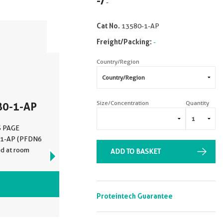
-
/
-
Cat No.
13580-1-AP
Freight/Packing:
-
Country/Region
Size/Concentration
Quantity
80-1-AP
DS PAGE
0-1-AP (PFDN6
ed at room
ADD TO BASKET
VIEW ALL IMAGES (1)
Proteintech Guarantee