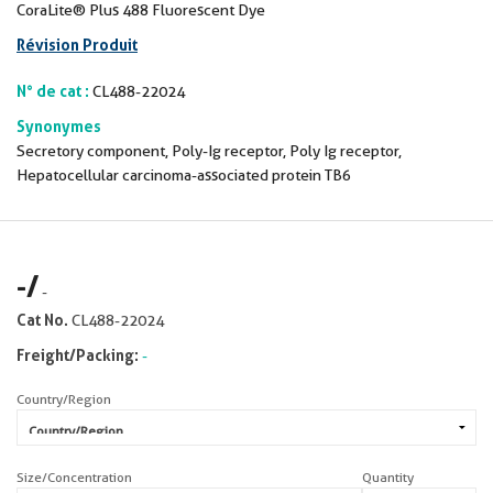
CoraLite® Plus 488 Fluorescent Dye
Révision Produit
N° de cat :
CL488-22024
Synonymes
Secretory component, Poly-Ig receptor, Poly Ig receptor,
Hepatocellular carcinoma-associated protein TB6
-
/
-
Cat No.
CL488-22024
Freight/Packing:
-
Country/Region
Size/Concentration
Quantity