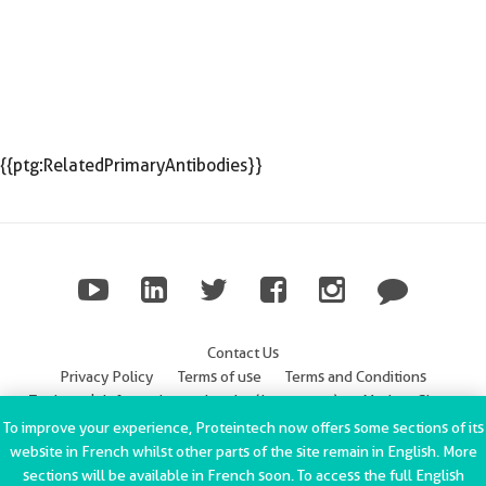
{{ptg:RelatedPrimaryAntibodies}}
Contact Us
Privacy Policy
Terms of use
Terms and Conditions
Trademark Information
Imprint (Impressum)
Modern Slavery
Statement
To improve your experience, Proteintech now offers some sections of its
website in French whilst other parts of the site remain in English. More
ChromoTek GmbH Privacy Policy
Copyright © 2002-2022
sections will be available in French soon. To access the full English
Proteintech Group, Inc. All rights reserved.