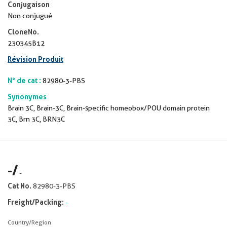
Conjugaison
Non conjugué
CloneNo.
230345B12
Révision Produit
N° de cat :
82980-3-PBS
Synonymes
Brain 3C, Brain-3C, Brain-specific homeobox/POU domain protein
3C, Brn 3C, BRN3C
-
/
-
Cat No.
82980-3-PBS
Freight/Packing:
-
Country/Region