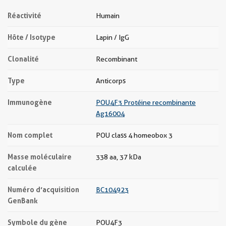
Réactivité
Humain
Hôte / Isotype
Lapin / IgG
Clonalité
Recombinant
Type
Anticorps
Immunogène
POU4F3 Protéine recombinante
Ag16004
Nom complet
POU class 4 homeobox 3
Masse moléculaire
338 aa, 37 kDa
calculée
Numéro d’acquisition
BC104923
GenBank
Symbole du gène
POU4F3