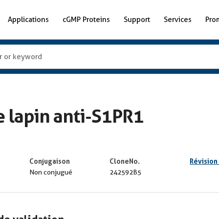
Applications
cGMP Proteins
Support
Services
Pro
 lapin anti-S1PR1
Conjugaison
CloneNo.
Révision
Non conjugué
242592B5