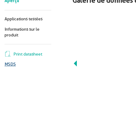
Galerie de données 
Aperçu
Applications testées
Informations sur le
produit
Print datasheet
MSDS