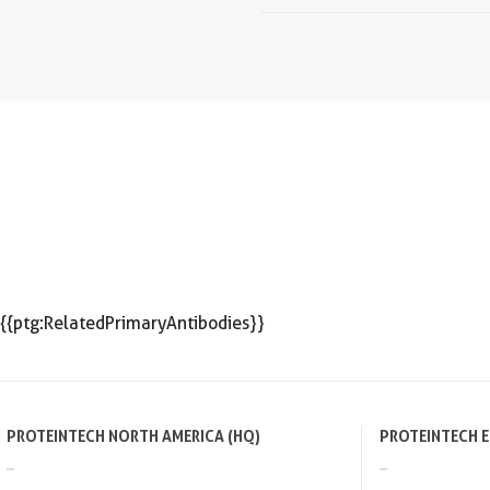
{{ptg:RelatedPrimaryAntibodies}}
PROTEINTECH NORTH AMERICA (HQ)
PROTEINTECH 