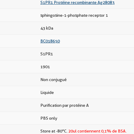
S1PR1 Protéine recombinante Ag28083
sphingosine-1-phosphate receptor 1
43 kDa
BC018650
S1PR1
1901
Non conjugué
Liquide
Purification par protéine A
PBS only
Store at -80°C.
20ul contiennent 0,1% de BSA.