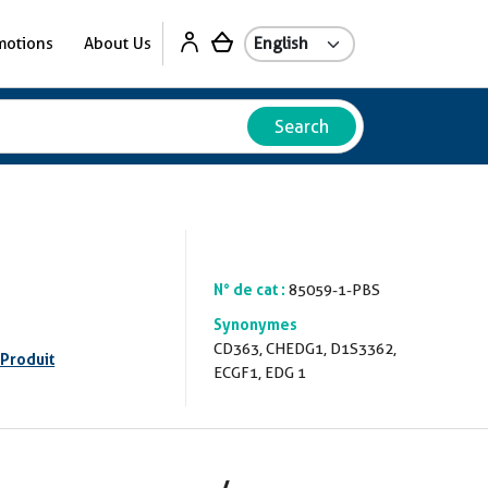
motions
About Us
Search
N° de cat :
85059-1-PBS
Synonymes
CD363, CHEDG1, D1S3362,
 Produit
ECGF1, EDG 1