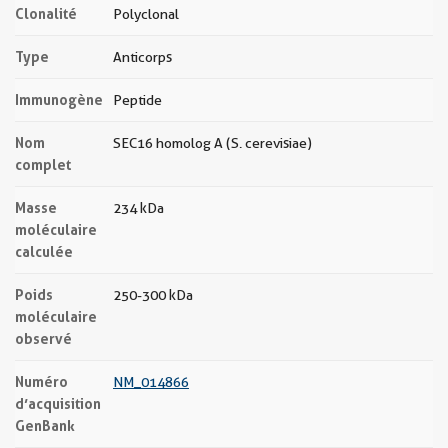
Clonalité
Polyclonal
Type
Anticorps
Immunogène
Peptide
Nom
SEC16 homolog A (S. cerevisiae)
complet
Masse
234 kDa
moléculaire
calculée
Poids
250-300 kDa
moléculaire
observé
Numéro
NM_014866
d’acquisition
GenBank