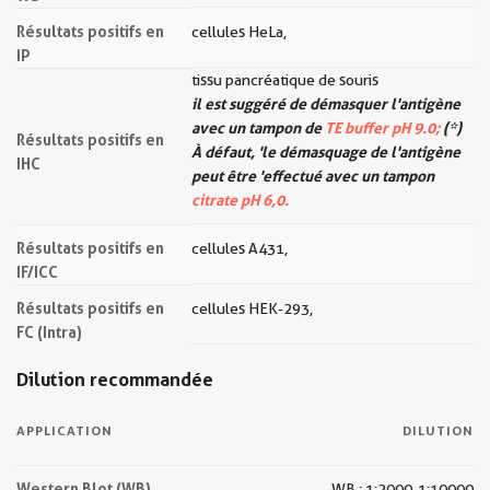
Résultats positifs en
cellules HeLa,
IP
tissu pancréatique de souris
il est suggéré de démasquer l'antigène
avec un tampon de
TE buffer pH 9.0;
(*)
Résultats positifs en
À défaut, 'le démasquage de l'antigène
IHC
peut être 'effectué avec un tampon
citrate pH 6,0.
Résultats positifs en
cellules A431,
IF/ICC
Résultats positifs en
cellules HEK-293,
FC (Intra)
Dilution recommandée
APPLICATION
DILUTION
Western Blot (WB)
WB : 1:2000-1:10000