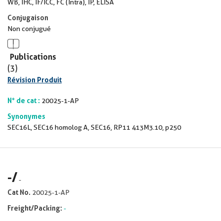
WB, IHC, IF/ICC, FC (Intra), IP, ELISA
Conjugaison
Non conjugué
Publications
(3)
Révision Produit
N° de cat :
20025-1-AP
Synonymes
SEC16L, SEC16 homolog A, SEC16, RP11 413M3.10, p250
-
/
-
Cat No.
20025-1-AP
Freight/Packing:
-