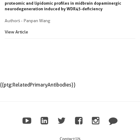
proteomic and lipidomic profiles in midbrain dopaminergic
neurodegeneration induced by WDR45-deficiency
Authors - Panpan Wang
View Article
{{ptg:RelatedPrimaryAntibodies}}
Contact Us