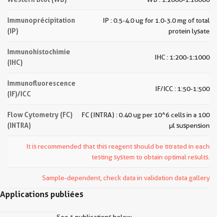
Immunoprécipitation
IP : 0.5-4.0 ug for 1.0-3.0 mg of total
(IP)
protein lysate
Immunohistochimie
IHC : 1:200-1:1000
(IHC)
Immunofluorescence
IF/ICC : 1:50-1:500
(IF)/ICC
Flow Cytometry (FC)
FC (INTRA) : 0.40 ug per 10^6 cells in a 100
(INTRA)
µl suspension
It is recommended that this reagent should be titrated in each
testing system to obtain optimal results.
Sample-dependent, check data in validation data gallery
Applications publiées