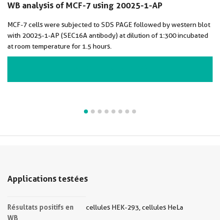
WB analysis of MCF-7 using 20025-1-AP
MCF-7 cells were subjected to SDS PAGE followed by western blot
with 20025-1-AP (SEC16A antibody) at dilution of 1:300 incubated
at room temperature for 1.5 hours.
VIEW ALL IMAGES (8)
Applications testées
Résultats positifs en
cellules HEK-293, cellules HeLa
WB