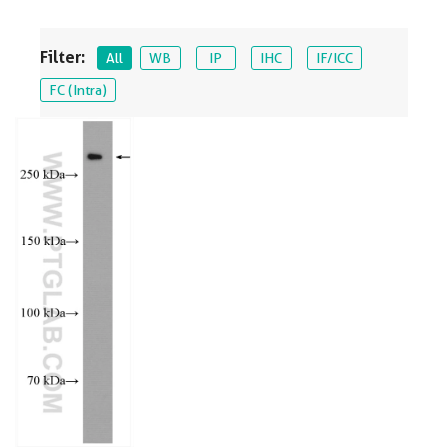
Filter:
All
WB
IP
IHC
IF/ICC
FC (Intra)