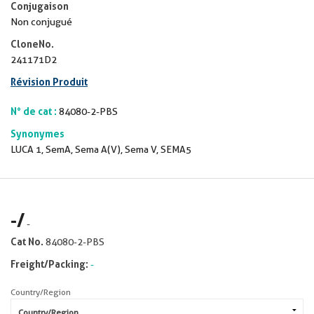
Conjugaison
Non conjugué
CloneNo.
241171D2
Révision Produit
N° de cat :
84080-2-PBS
Synonymes
LUCA 1, SemA, Sema A(V), Sema V, SEMA5
-
/
-
Cat No.
84080-2-PBS
Freight/Packing:
-
Country/Region