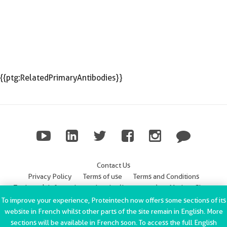
{{ptg:RelatedPrimaryAntibodies}}
Contact Us
Privacy Policy
Terms of use
Terms and Conditions
Trademark Information
Imprint (Impressum)
Modern Slavery
Statement
To improve your experience, Proteintech now offers some sections of its
website in French whilst other parts of the site remain in English. More
ChromoTek GmbH Privacy Policy
Copyright © 2002-2022
sections will be available in French soon. To access the full English
Proteintech Group, Inc. All rights reserved.