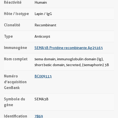
Réactivité
Humain
Hôte / Isotype
Lapin / IgG
Clonalité
Recombinant
Type
Anticorps
Immunogène
SEMA3B Protéine recombinante Ag25163
Nom complet
sema domain, immunoglobulin domain (Ig),
short basic domain, secreted, (semaphorin) 3B
Numéro
BC009113
d’acquisition
GenBank
Symbole du
SEMA3B
gène
Identification
7869