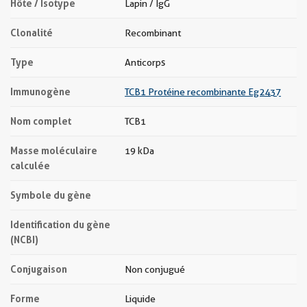
Hôte / Isotype
Lapin / IgG
Clonalité
Recombinant
Type
Anticorps
Immunogène
TCB1 Protéine recombinante Eg2437
Nom complet
TCB1
Masse moléculaire
19 kDa
calculée
Symbole du gène
Identification du gène
(NCBI)
Conjugaison
Non conjugué
Forme
Liquide