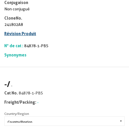
Conjugaison
Non conjugué
CloneNo.
241802A8
Révision Produit
N° de cat :
84878-1-PBS
Synonymes
-
/
-
Cat No.
84878-1-PBS
Freight/Packing:
-
Country/Region