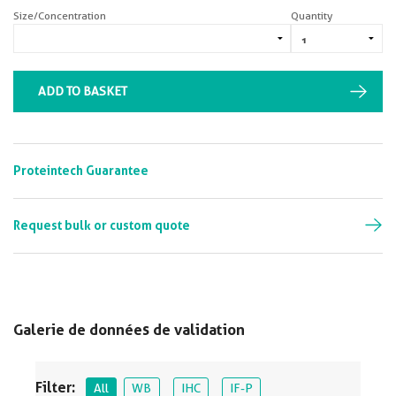
Size/Concentration
Quantity
ADD TO BASKET
Proteintech Guarantee
Request bulk or custom quote
Galerie de données de validation
Filter:
All
WB
IHC
IF-P