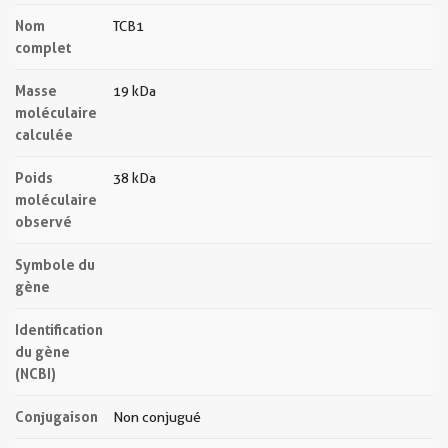
Nom
TCB1
complet
Masse
19 kDa
moléculaire
calculée
Poids
38 kDa
moléculaire
observé
Symbole du
gène
Identification
du gène
(NCBI)
Conjugaison
Non conjugué