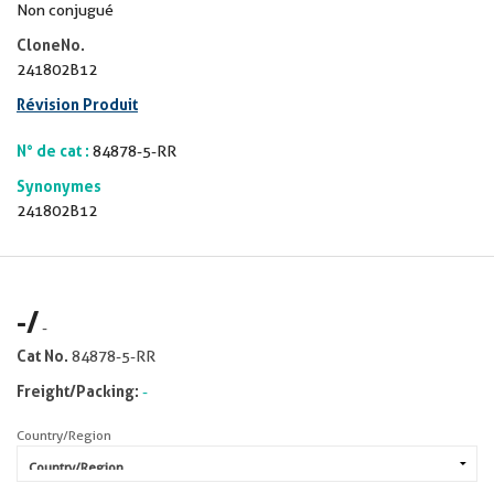
Non conjugué
CloneNo.
241802B12
Révision Produit
N° de cat :
84878-5-RR
Synonymes
241802B12
-
/
-
Cat No.
84878-5-RR
Freight/Packing:
-
Country/Region