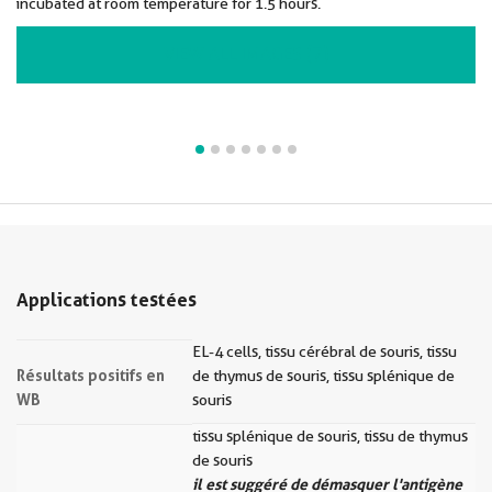
incubated at room temperature for 1.5 hours.
VIEW ALL IMAGES (7)
Applications testées
EL-4 cells, tissu cérébral de souris, tissu
Résultats positifs en
de thymus de souris, tissu splénique de
WB
souris
tissu splénique de souris, tissu de thymus
de souris
il est suggéré de démasquer l'antigène