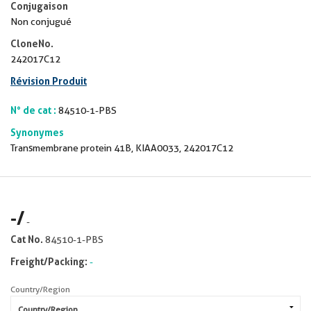
Conjugaison
Non conjugué
CloneNo.
242017C12
Révision Produit
N° de cat :
84510-1-PBS
Synonymes
Transmembrane protein 41B, KIAA0033, 242017C12
-
/
-
Cat No.
84510-1-PBS
Freight/Packing:
-
Country/Region