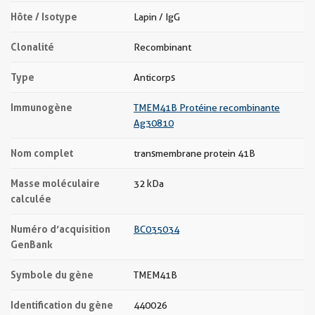
Hôte / Isotype
Lapin / IgG
Clonalité
Recombinant
Type
Anticorps
Immunogène
TMEM41B Protéine recombinante
Ag30810
Nom complet
transmembrane protein 41B
Masse moléculaire
32 kDa
calculée
Numéro d’acquisition
BC035034
GenBank
Symbole du gène
TMEM41B
Identification du gène
440026