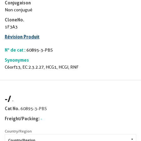
Conjugaison
Non conjugué
CloneNo.
1F3A3
Révision Produit
N° de cat :
60895-3-PBS
Synonymes
C6orf13, EC:2.3.2.27, HCG1, HCGI, RNF
-
/
-
Cat No.
60895-3-PBS
Freight/Packing:
-
Country/Region