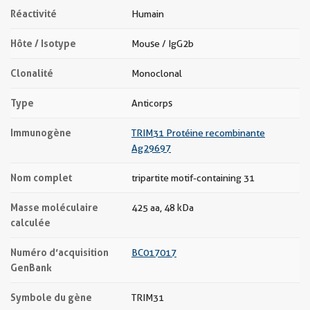
Réactivité
Humain
Hôte / Isotype
Mouse / IgG2b
Clonalité
Monoclonal
Type
Anticorps
Immunogène
TRIM31 Protéine recombinante
Ag29697
Nom complet
tripartite motif-containing 31
Masse moléculaire
425 aa, 48 kDa
calculée
Numéro d’acquisition
BC017017
GenBank
Symbole du gène
TRIM31