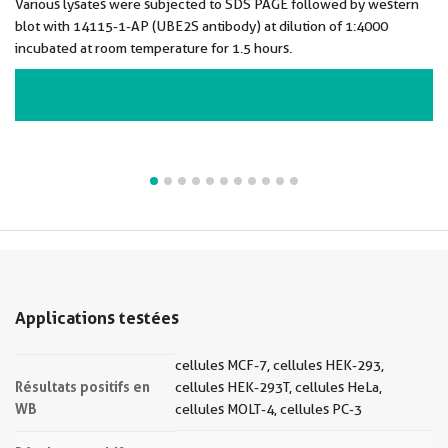
Various lysates were subjected to SDS PAGE followed by western
blot with 14115-1-AP (UBE2S antibody) at dilution of 1:4000
incubated at room temperature for 1.5 hours.
VIEW ALL IMAGES (11)
Applications testées
cellules MCF-7, cellules HEK-293,
Résultats positifs en
cellules HEK-293T, cellules HeLa,
WB
cellules MOLT-4, cellules PC-3