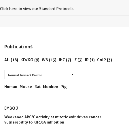
Click here to view our Standard Protocols
Publications
All (16)
KD/KO (9)
WB (13)
IHC (7)
IF (3)
IP (1)
CoIP (3)
Human
Mouse
Rat
Monkey
Pig
EMBO J
Weakened APC/C activity at mitotic exit drives cancer
vulnerability to KIF18A inhibition