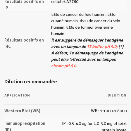
Résultats positifs en
cellules A2780
IP
tissu de cancer du foie humain, tissu
cutané humain, tissu de cancer du sein
humain, tissu de tumeur ovarienne
humain
Résultats positifs en
il est suggéré de démasquer l'antigène
IHC
avec un tampon de
TE buffer pH 9.0;
(*)
À défaut, 'le démasquage de l'antigène
peut être 'effectué avec un tampon
citrate pH 6,0.
Dilution recommandée
APPLICATION
DILUTION
Western Blot (WB)
WB : 1:1000-1:6000
Immunoprécipitation
IP : 0.5-4.0 ug for 1.0-3.0 mg of total
(IP)
protein lysate