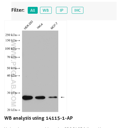
Filter:
All
WB
IP
IHC
WB analysis using 14115-1-AP