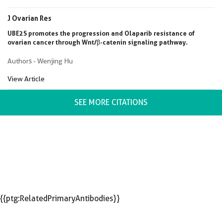
J Ovarian Res
UBE2S promotes the progression and Olaparib resistance of
ovarian cancer through Wnt/β-catenin signaling pathway.
Authors - Wenjing Hu
View Article
SEE MORE CITATIONS
{{ptg:RelatedPrimaryAntibodies}}