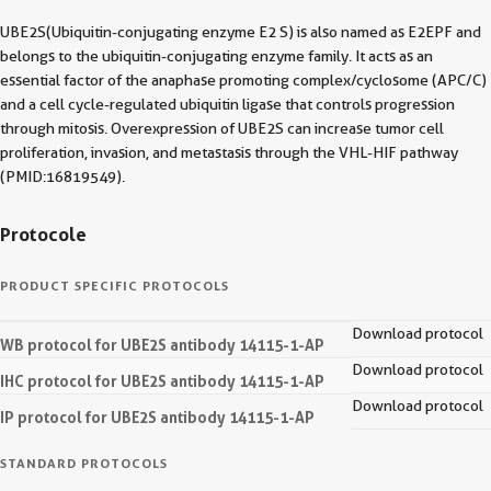
UBE2S(Ubiquitin-conjugating enzyme E2 S) is also named as E2EPF and
belongs to the ubiquitin-conjugating enzyme family. It acts as an
essential factor of the anaphase promoting complex/cyclosome (APC/C)
and a cell cycle-regulated ubiquitin ligase that controls progression
through mitosis. Overexpression of UBE2S can increase tumor cell
proliferation, invasion, and metastasis through the VHL-HIF pathway
(PMID:16819549).
Protocole
PRODUCT SPECIFIC PROTOCOLS
Download protocol
WB protocol for UBE2S antibody 14115-1-AP
Download protocol
IHC protocol for UBE2S antibody 14115-1-AP
Download protocol
IP protocol for UBE2S antibody 14115-1-AP
STANDARD PROTOCOLS