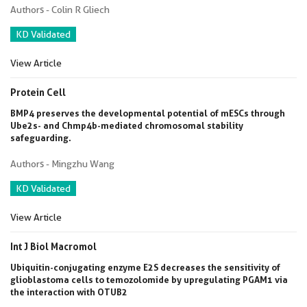
Authors - Colin R Gliech
KD Validated
View Article
Protein Cell
BMP4 preserves the developmental potential of mESCs through
Ube2s- and Chmp4b-mediated chromosomal stability
safeguarding.
Authors - Mingzhu Wang
KD Validated
View Article
Int J Biol Macromol
Ubiquitin-conjugating enzyme E2S decreases the sensitivity of
glioblastoma cells to temozolomide by upregulating PGAM1 via
the interaction with OTUB2