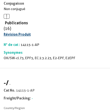
Conjugaison
Non conjugué
Publications
(16)
Révision Produit
N° de cat :
14115-1-AP
Synonymes
OK/SW-cl.73, EPF5, EC:2.3.2.23, E2-EPF, E2EPF
-
/
-
Cat No.
14115-1-AP
Freight/Packing:
-
Country/Region