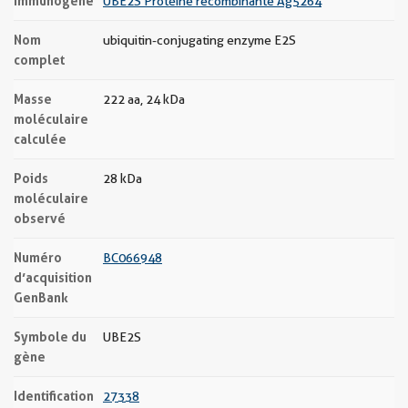
Immunogène
UBE2S Protéine recombinante Ag5264
Nom
ubiquitin-conjugating enzyme E2S
complet
Masse
222 aa, 24 kDa
moléculaire
calculée
Poids
28 kDa
moléculaire
observé
Numéro
BC066948
d’acquisition
GenBank
Symbole du
UBE2S
gène
Identification
27338