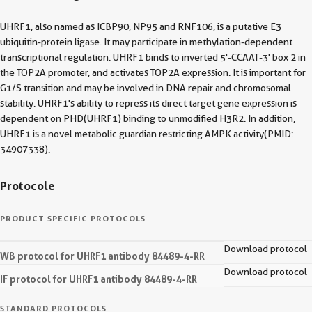
UHRF1, also named as ICBP90, NP95 and RNF106, is a putative E3
ubiquitin-protein ligase. It may participate in methylation-dependent
transcriptional regulation. UHRF1 binds to inverted 5'-CCAAT-3' box 2 in
the TOP2A promoter, and activates TOP2A expression. It is important for
G1/S transition and may be involved in DNA repair and chromosomal
stability. UHRF1's ability to repress its direct target gene expression is
dependent on PHD(UHRF1) binding to unmodified H3R2. In addition,
UHRF1 is a novel metabolic guardian restricting AMPK activity(PMID:
34907338).
Protocole
PRODUCT SPECIFIC PROTOCOLS
Download protocol
WB protocol for UHRF1 antibody 84489-4-RR
Download protocol
IF protocol for UHRF1 antibody 84489-4-RR
STANDARD PROTOCOLS