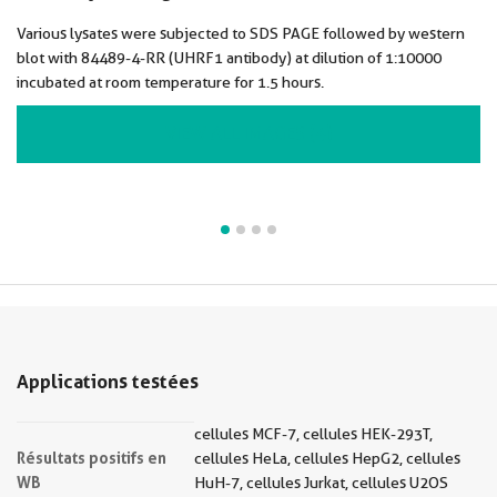
Various lysates were subjected to SDS PAGE followed by western
blot with 84489-4-RR (UHRF1 antibody) at dilution of 1:10000
incubated at room temperature for 1.5 hours.
VIEW ALL IMAGES (4)
Applications testées
cellules MCF-7, cellules HEK-293T,
Résultats positifs en
cellules HeLa, cellules HepG2, cellules
WB
HuH-7, cellules Jurkat, cellules U2OS