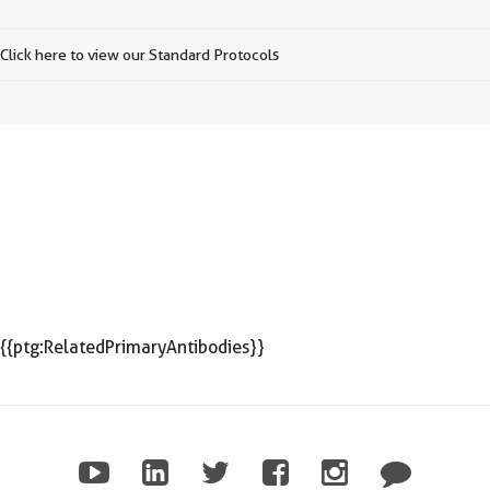
Click here to view our Standard Protocols
{{ptg:RelatedPrimaryAntibodies}}