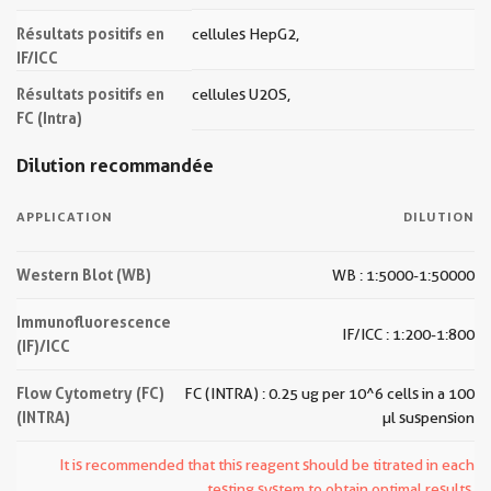
Résultats positifs en
cellules HepG2,
IF/ICC
Résultats positifs en
cellules U2OS,
FC (Intra)
Dilution recommandée
APPLICATION
DILUTION
Western Blot (WB)
WB : 1:5000-1:50000
Immunofluorescence
IF/ICC : 1:200-1:800
(IF)/ICC
Flow Cytometry (FC)
FC (INTRA) : 0.25 ug per 10^6 cells in a 100
(INTRA)
µl suspension
It is recommended that this reagent should be titrated in each
testing system to obtain optimal results.