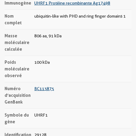
Immunogène
UHRF1 Protéine recombinante Ag17498
Nom
ubiquitin-like with PHD and ring finger domains 1
complet
Masse
806 aa, 91 kDa
moléculaire
calculée
Poids
100 kDa
moléculaire
observé
Numéro
BC113875
d’acquisition
GenBank
Symbole du
UHRF1
gène
Identification
29128