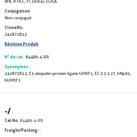
WB, IF/ICC, FC (Intra), ELISA
Conjugaison
Non conjugué
CloneNo.
241872B12
Révision Produit
N° de cat :
84489-4-RR
Synonymes
241872B12, E3 ubiquitin-protein ligase UHRF1, EC:2.3.2.27, hNp95,
hUHRF1
-
/
-
Cat No.
84489-4-RR
Freight/Packing:
-