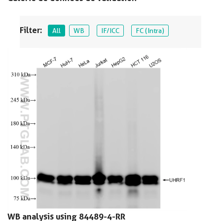
Filter:
All
WB
IF/ICC
FC (Intra)
WB analysis using 84489-4-RR