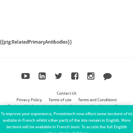
{{ptg:RelatedPrimaryAntibodies}}
Contact Us
Privacy Policy
Terms of use
Terms and Conditions
Trademark Information
Imprint (Impressum)
Modern Slavery
Statement
To improve your experience, Proteintech now offers some sections of its
website in French whilst other parts of the site remain in English. More
ChromoTek GmbH Privacy Policy
Copyright © 2002-2022
sections will be available in French soon. To access the full English
Proteintech Group, Inc. All rights reserved.