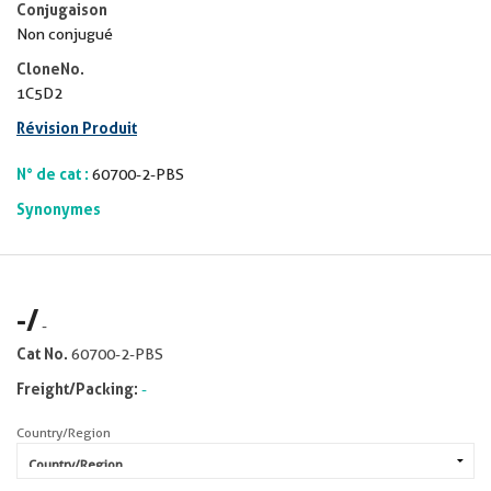
Conjugaison
Non conjugué
CloneNo.
1C5D2
Révision Produit
N° de cat :
60700-2-PBS
Synonymes
-
/
-
Cat No.
60700-2-PBS
Freight/Packing:
-
Country/Region