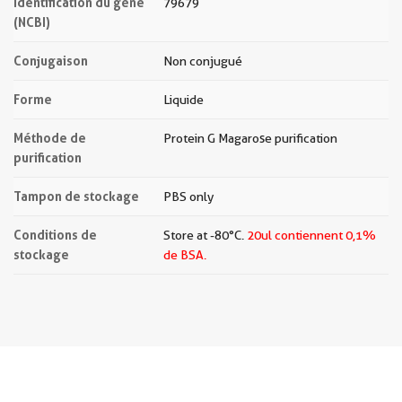
Identification du gène
79679
(NCBI)
Conjugaison
Non conjugué
Forme
Liquide
Méthode de
Protein G Magarose purification
purification
Tampon de stockage
PBS only
Conditions de
Store at -80°C.
20ul contiennent 0,1%
stockage
de BSA.