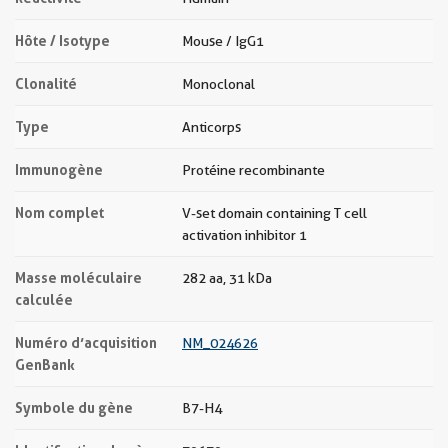
Hôte / Isotype
Mouse / IgG1
Clonalité
Monoclonal
Type
Anticorps
Immunogène
Protéine recombinante
Nom complet
V-set domain containing T cell
activation inhibitor 1
Masse moléculaire
282 aa, 31 kDa
calculée
Numéro d’acquisition
NM_024626
GenBank
Symbole du gène
B7-H4