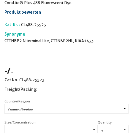
CoraLite® Plus 488 Fluorescent Dye
Produkt bewerten
Kat-Nr. :
CL488-25523
Synonyme
CTTNBP2 N terminal like, CTTNBP2NL, KIAA1433
-
/
-
Cat No.
CL488-25523
Freight/Packing:
-
Country/Region
Size/Concentration
Quantity