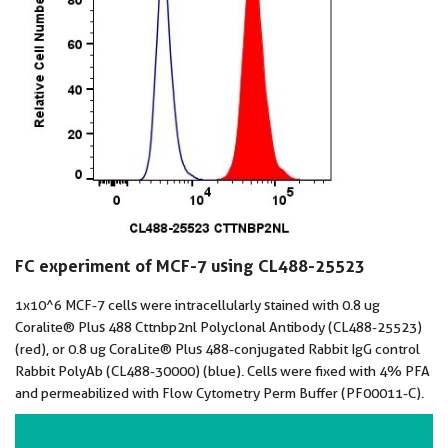
FC experiment of MCF-7 using CL488-25523
1x10^6 MCF-7 cells were intracellularly stained with 0.8 ug
Coralite® Plus 488 Cttnbp2nl Polyclonal Antibody (CL488-25523)
(red), or 0.8 ug CoraLite® Plus 488-conjugated Rabbit IgG control
Rabbit PolyAb (CL488-30000) (blue). Cells were fixed with 4% PFA
and permeabilized with Flow Cytometry Perm Buffer (PF00011-C).
VIEW ALL IMAGES (1)