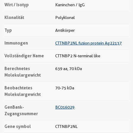
Wirt / Isotyp
Kaninchen / IgG
Klonalität
Polyklonal
Typ
Antikörper
Immunogen
CTTNBP2NL fusion protein Ag22137
Vollständiger Name
CTTNBP2 N-terminal like
Berechnetes
639 aa, 70 kDa
Molekulargewicht
Beobachtetes
70-75 kDa
Molekulargewicht
GenBank-
BC016029
Zugangsnummer
Gene symbol
CTTNBP2NL