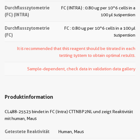
Durchflusszytometrie
FC (INTRA) : 0.80 ug per 10^6 cells in a
(FC) (INTRA)
100 µl suspension
Durchflusszytometrie
FC : 0.80 ug per 10^6 cells in a 100 µl
(FC)
suspension
It is recommended that this reagent should be titrated in each
testing system to obtain optimal results.
Sample-dependent, check data in validation data gallery
Produktinformation
CL488-25523 bindet in FC (Intra) CTTNBP2NL und zeigt Reaktivität
mit human, Maus
Getestete Reaktivität
Human, Maus