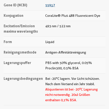
Gene ID (NCBI)
55917
Konjugation
CoraLite® Plus 488 Fluorescent Dye
Excitation/Emission
493 nm / 522 nm
maxima wavelengths
Form
Liquid
Reinigungsmethode
Antigen-Affinitätsreinigung
Lagerungspuffer
PBS with 50% glycerol, 0.05%
Proclin300, 0.5% BSA
Lagerungsbedingungen
Bei -20°C lagern. Vor Licht schützen.
Nach dem Versand ein Jahr stabil.
o
Aliquotieren ist bei -20
C Lagerung
nicht notwendig.
20ul Größen
enthalten 0,1% BSA.