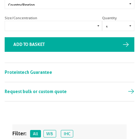
Size/Concentration
Quantity
ADD TO BASKET
Proteintech Guarantee
Request bulk or custom quote
Filter:
All
WB
IHC