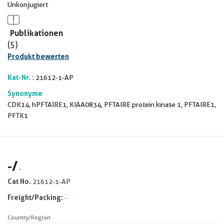
Unkonjugiert
Publikationen
(5)
Produkt bewerten
Kat-Nr. :
21612-1-AP
Synonyme
CDK14, hPFTAIRE1, KIAA0834, PFTAIRE protein kinase 1, PFTAIRE1,
PFTK1
-
/
-
Cat No.
21612-1-AP
Freight/Packing:
-
Country/Region