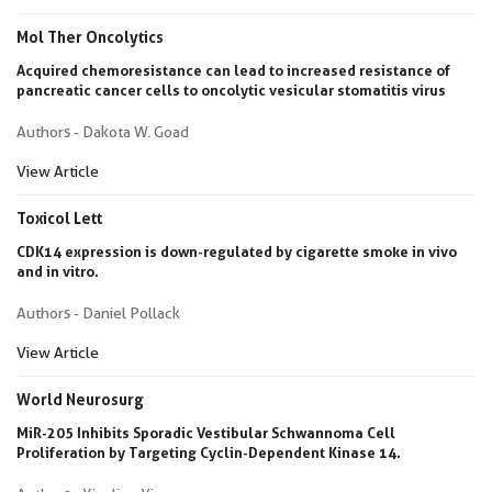
Mol Ther Oncolytics
Acquired chemoresistance can lead to increased resistance of
pancreatic cancer cells to oncolytic vesicular stomatitis virus
Authors - Dakota W. Goad
View Article
Toxicol Lett
CDK14 expression is down-regulated by cigarette smoke in vivo
and in vitro.
Authors - Daniel Pollack
View Article
World Neurosurg
MiR-205 Inhibits Sporadic Vestibular Schwannoma Cell
Proliferation by Targeting Cyclin-Dependent Kinase 14.