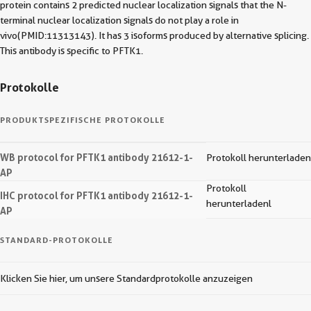
protein contains 2 predicted nuclear localization signals that the N-
terminal nuclear localization signals do not play a role in
vivo(PMID:11313143). It has 3 isoforms produced by alternative splicing.
This antibody is specific to PFTK1.
Protokolle
PRODUKTSPEZIFISCHE PROTOKOLLE
WB protocol for PFTK1 antibody 21612-1-
Protokoll herunterladen
AP
Protokoll
IHC protocol for PFTK1 antibody 21612-1-
herunterladenl
AP
STANDARD-PROTOKOLLE
Klicken Sie hier, um unsere Standardprotokolle anzuzeigen