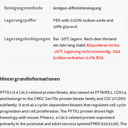
Reinigungsmethode
Antigen-Affinitätsreinigung
Lagerungspuffer
PBS with 0.02% sodium azide and
50% glycerol
Lagerungsbedingungen
Bei -20°C lagern. Nach dem Versand
ein Jahr lang stabil
Aliquotieren ist bei
o
-20
C Lagerung nicht notwendig.
20ul
Größen enthalten 0,1% BSA.
Hintergrundinformationen
PFTK1 is a Cdc2-related protein kinase, also named as PFTAIRE1, CDK14
and belongs to the CMGC Ser/Thr protein kinase family and CDC2/CDKX
subfamily. It acts as a cyclin-dependent kinases that regulates cell cycle
progression and cell proliferation. The PFTK1 protein shows high
homology with mouse Pftaire1, a Cdc2-related protein expressed
primarily in the postnatal and adult nervous system(PMID:9202329). The