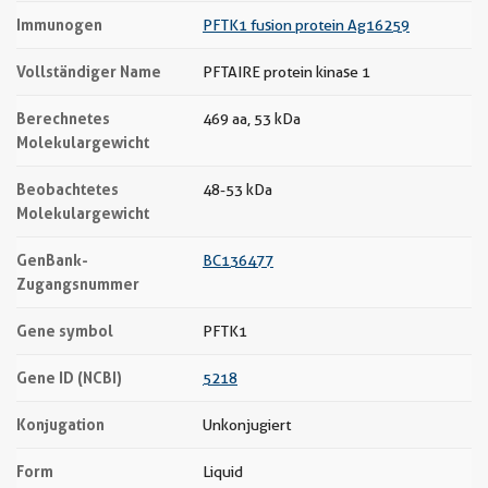
Immunogen
PFTK1 fusion protein Ag16259
Vollständiger Name
PFTAIRE protein kinase 1
Berechnetes
469 aa, 53 kDa
Molekulargewicht
Beobachtetes
48-53 kDa
Molekulargewicht
GenBank-
BC136477
Zugangsnummer
Gene symbol
PFTK1
Gene ID (NCBI)
5218
Konjugation
Unkonjugiert
Form
Liquid