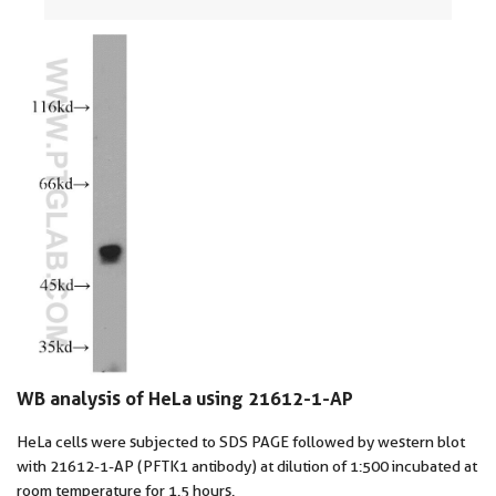
WB analysis of HeLa using 21612-1-AP
HeLa cells were subjected to SDS PAGE followed by western blot
with 21612-1-AP (PFTK1 antibody) at dilution of 1:500 incubated at
room temperature for 1.5 hours.