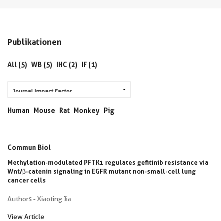
Publikationen
All (5)
WB (5)
IHC (2)
IF (1)
Human
Mouse
Rat
Monkey
Pig
Commun Biol
Methylation-modulated PFTK1 regulates gefitinib resistance via
Wnt/β-catenin signaling in EGFR mutant non-small-cell lung
cancer cells
Authors - Xiaoting Jia
View Article