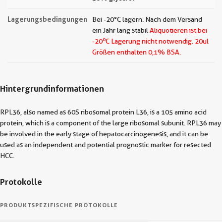
Lagerungsbedingungen
Bei -20°C lagern. Nach dem Versand
ein Jahr lang stabil
Aliquotieren ist bei
o
-20
C Lagerung nicht notwendig.
20ul
Größen enthalten 0,1% BSA.
Hintergrundinformationen
RPL36, also named as 60S ribosomal protein L36, is a 105 amino acid
protein, which is a component of the large ribosomal subunit. RPL36 may
be involved in the early stage of hepatocarcinogenesis, and it can be
used as an independent and potential prognostic marker for resected
HCC.
Protokolle
PRODUKTSPEZIFISCHE PROTOKOLLE