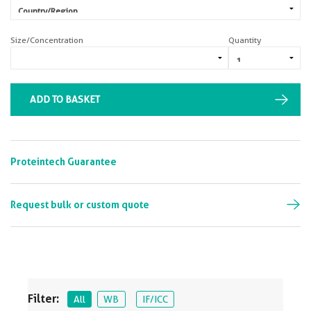
Size/Concentration
Quantity
ADD TO BASKET
Proteintech Guarantee
Request bulk or custom quote
Filter:
All
WB
IF/ICC