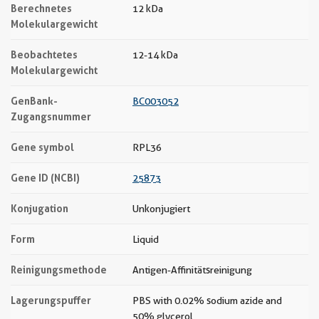
Berechnetes
12 kDa
Molekulargewicht
Beobachtetes
12-14 kDa
Molekulargewicht
GenBank-
BC003052
Zugangsnummer
Gene symbol
RPL36
Gene ID (NCBI)
25873
Konjugation
Unkonjugiert
Form
Liquid
Reinigungsmethode
Antigen-Affinitätsreinigung
Lagerungspuffer
PBS with 0.02% sodium azide and
50% glycerol