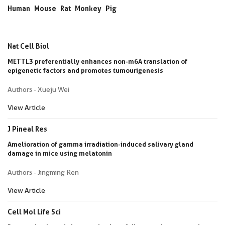
Human
Mouse
Rat
Monkey
Pig
Nat Cell Biol
METTL3 preferentially enhances non-m6A translation of
epigenetic factors and promotes tumourigenesis
Authors - Xueju Wei
View Article
J Pineal Res
Amelioration of gamma irradiation-induced salivary gland
damage in mice using melatonin
Authors - Jingming Ren
View Article
Cell Mol Life Sci