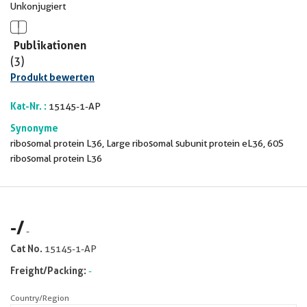
Unkonjugiert
Publikationen
(3)
Produkt bewerten
Kat-Nr. :
15145-1-AP
Synonyme
ribosomal protein L36, Large ribosomal subunit protein eL36, 60S
ribosomal protein L36
-
/
-
Cat No.
15145-1-AP
Freight/Packing:
-
Country/Region