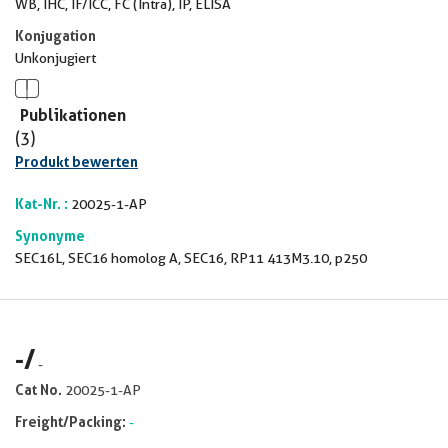
WB, IHC, IF/ICC, FC (Intra), IP, ELISA
Konjugation
Unkonjugiert
Publikationen
(3)
Produkt bewerten
Kat-Nr. :
20025-1-AP
Synonyme
SEC16L, SEC16 homolog A, SEC16, RP11 413M3.10, p250
-
/
-
Cat No.
20025-1-AP
Freight/Packing:
-