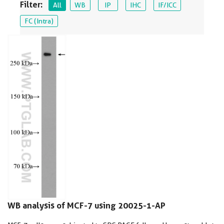
Filter:
All
WB
IP
IHC
IF/ICC
FC (Intra)
WB analysis of MCF-7 using 20025-1-AP