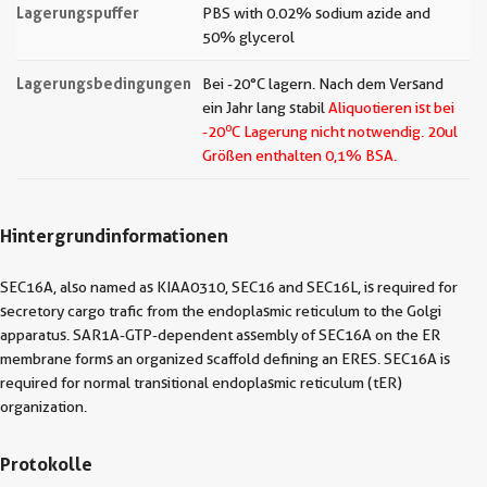
Lagerungspuffer
PBS with 0.02% sodium azide and
50% glycerol
Lagerungsbedingungen
Bei -20°C lagern. Nach dem Versand
ein Jahr lang stabil
Aliquotieren ist bei
o
-20
C Lagerung nicht notwendig.
20ul
Größen enthalten 0,1% BSA.
Hintergrundinformationen
SEC16A, also named as KIAA0310, SEC16 and SEC16L, is required for
secretory cargo trafic from the endoplasmic reticulum to the Golgi
apparatus. SAR1A-GTP-dependent assembly of SEC16A on the ER
membrane forms an organized scaffold defining an ERES. SEC16A is
required for normal transitional endoplasmic reticulum (tER)
organization.
Protokolle