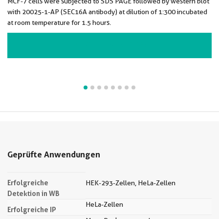
MCF-7 cells were subjected to SDS PAGE followed by western blot
with 20025-1-AP (SEC16A antibody) at dilution of 1:300 incubated
at room temperature for 1.5 hours.
VIEW ALL IMAGES (8)
Geprüfte Anwendungen
Erfolgreiche
HEK-293-Zellen, HeLa-Zellen
Detektion in WB
HeLa-Zellen
Erfolgreiche IP