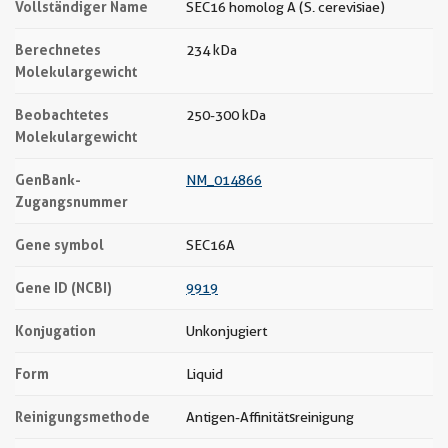
Vollständiger Name
SEC16 homolog A (S. cerevisiae)
Berechnetes
234 kDa
Molekulargewicht
Beobachtetes
250-300 kDa
Molekulargewicht
GenBank-
NM_014866
Zugangsnummer
Gene symbol
SEC16A
Gene ID (NCBI)
9919
Konjugation
Unkonjugiert
Form
Liquid
Reinigungsmethode
Antigen-Affinitätsreinigung