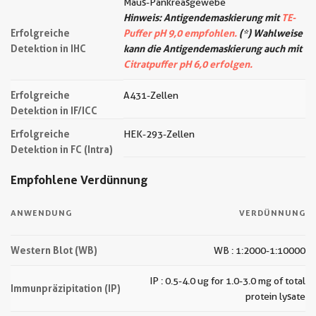
Maus-Pankreasgewebe
Hinweis: Antigendemaskierung mit
TE-
Erfolgreiche
Puffer pH 9,0 empfohlen.
(*) Wahlweise
Detektion in IHC
kann die Antigendemaskierung auch mit
Citratpuffer pH 6,0 erfolgen.
Erfolgreiche
A431-Zellen
Detektion in IF/ICC
Erfolgreiche
HEK-293-Zellen
Detektion in FC (Intra)
Empfohlene Verdünnung
ANWENDUNG
VERDÜNNUNG
Western Blot (WB)
WB : 1:2000-1:10000
IP : 0.5-4.0 ug for 1.0-3.0 mg of total
Immunpräzipitation (IP)
protein lysate