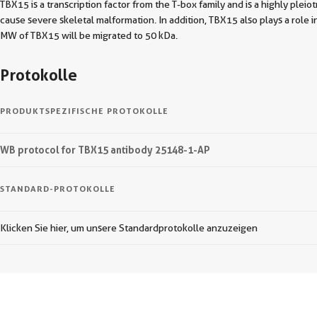
TBX15 is a transcription factor from the T-box family and is a highly plei
cause severe skeletal malformation. In addition, TBX15 also plays a role
MW of TBX15 will be migrated to 50 kDa.
Protokolle
PRODUKTSPEZIFISCHE PROTOKOLLE
WB protocol for TBX15 antibody 25148-1-AP
STANDARD-PROTOKOLLE
Klicken Sie hier, um unsere Standardprotokolle anzuzeigen