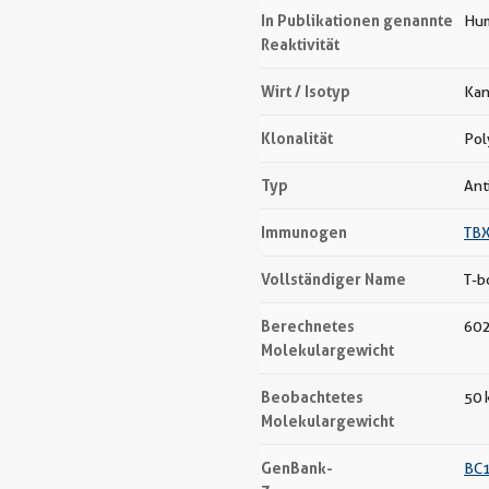
In Publikationen genannte
Hum
Reaktivität
Wirt / Isotyp
Kan
Klonalität
Pol
Typ
Ant
Immunogen
TBX
Vollständiger Name
T-b
Berechnetes
602
Molekulargewicht
Beobachtetes
50 
Molekulargewicht
GenBank-
BC