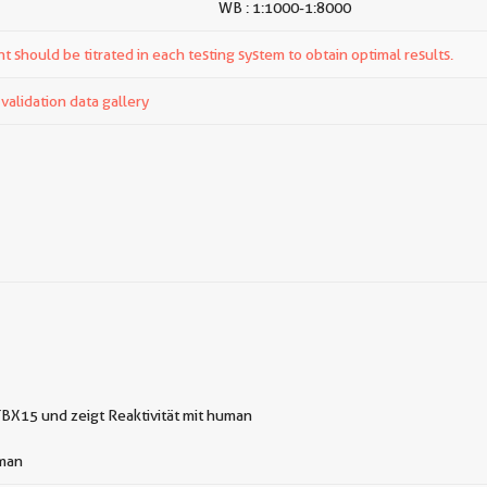
WB : 1:1000-1:8000
t should be titrated in each testing system to obtain optimal results.
alidation data gallery
BX15 und zeigt Reaktivität mit human
man