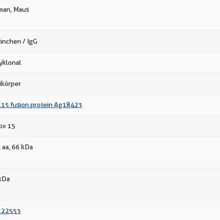
an, Maus
inchen / IgG
yklonal
ikörper
15 fusion protein Ag18423
ox 15
 aa, 66 kDa
kDa
122553