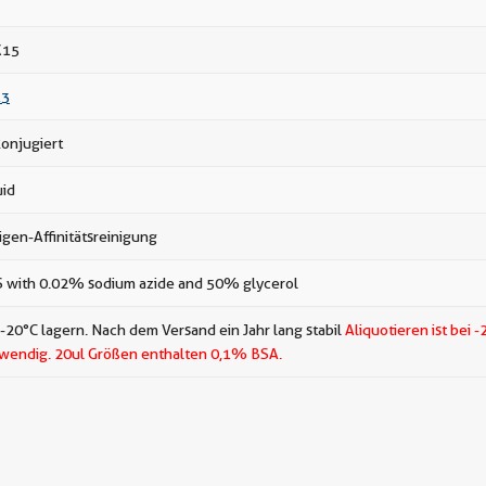
X15
13
onjugiert
uid
igen-Affinitätsreinigung
 with 0.02% sodium azide and 50% glycerol
 -20°C lagern. Nach dem Versand ein Jahr lang stabil
Aliquotieren ist bei -
wendig.
20ul Größen enthalten 0,1% BSA.