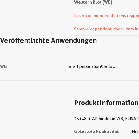
Western Blot (WB)
It is recommended that this reagen
Sample-dependent, check data in v
Veröffentlichte Anwendungen
WB
See 1 publications below
Produktinformation
25148-1-AP bindet in WB, ELISA T
Getestete Reaktivität
Hu