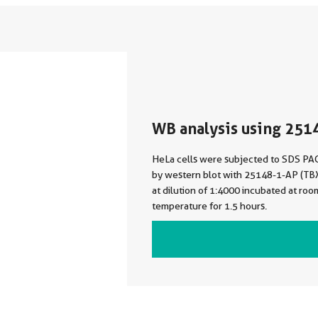
WB analysis using 251
HeLa cells were subjected to SDS PA
by western blot with 25148-1-AP (TB
at dilution of 1:4000 incubated at roo
temperature for 1.5 hours.