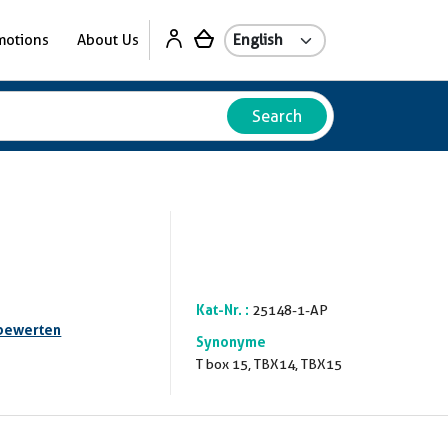
motions
About Us
Search
Kat-Nr. :
25148-1-AP
bewerten
Synonyme
T box 15, TBX14, TBX15