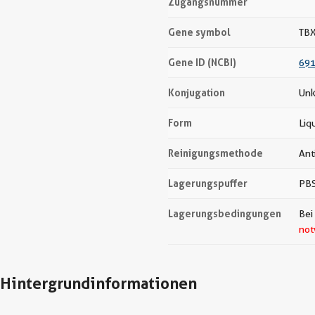
Zugangsnummer
Gene symbol
TB
Gene ID (NCBI)
69
Konjugation
Unk
Form
Liq
Reinigungsmethode
Ant
Lagerungspuffer
PBS
Lagerungsbedingungen
Bei
not
Hintergrundinformationen