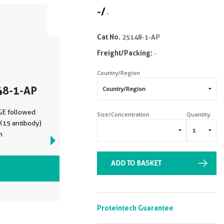
-
/
-
Cat No.
25148-1-AP
Freight/Packing:
-
Country/Region
48-1-AP
GE followed
Size/Concentration
Quantity
X15 antibody)
m
ADD TO BASKET
VIEW ALL IMAGES (1)
Proteintech Guarantee