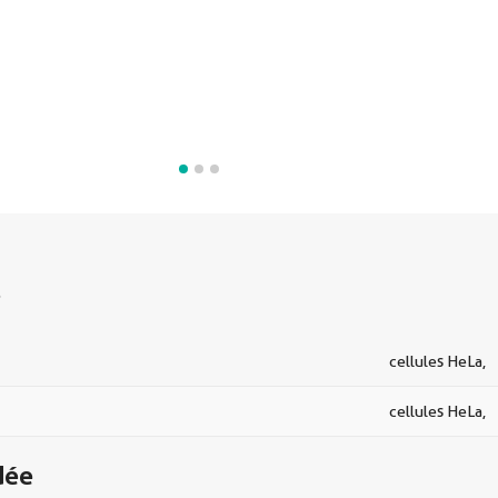
s
cellules HeLa,
cellules HeLa,
dée