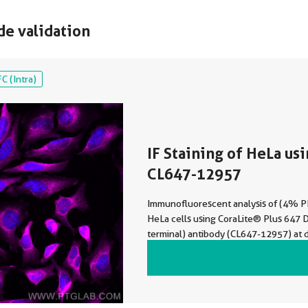
de validation
FC (Intra)
IF Staining of HeLa us
CL647-12957
Immunofluorescent analysis of (4% P
HeLa cells using CoraLite® Plus 647 
terminal) antibody (CL647-12957) at d
1:200.