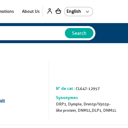
motions
About Us
Search
N° de cat :
CL647-12957
Synonymes
uit
DRP1, Dymple, Dnm1p/Vps1p-
like protein, DNM1L,DLP1, DNM1L