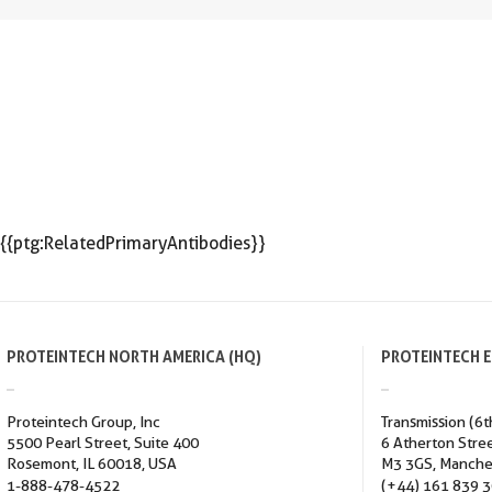
{{ptg:RelatedPrimaryAntibodies}}
PROTEINTECH NORTH AMERICA (HQ)
PROTEINTECH 
Proteintech Group, Inc
Transmission (6t
5500 Pearl Street, Suite 400
6 Atherton Stre
Rosemont, IL 60018, USA
M3 3GS, Manche
1-888-478-4522
(+44) 161 839 