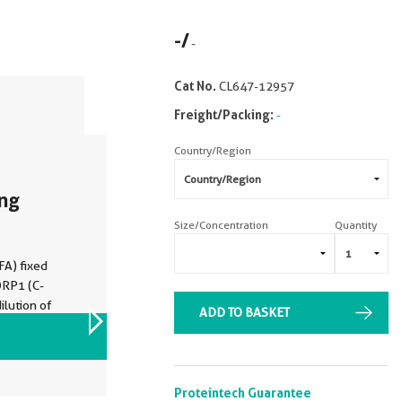
-
/
-
Cat No.
CL647-12957
Freight/Packing:
-
Country/Region
ing
Size/Concentration
Quantity
FA) fixed
DRP1 (C-
ilution of
ADD TO BASKET
VIEW ALL IMAGES (3)
Proteintech Guarantee