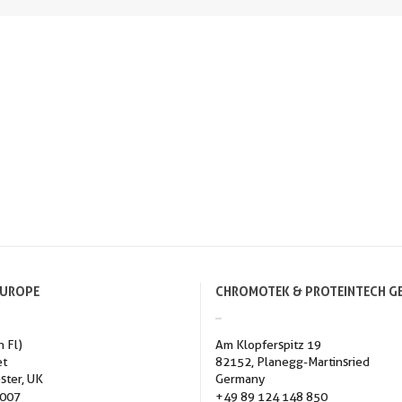
EUROPE
CHROMOTEK & PROTEINTECH G
h Fl)
Am Klopferspitz 19
et
82152, Planegg-Martinsried
ster, UK
Germany
3007
+49 89 124 148 850