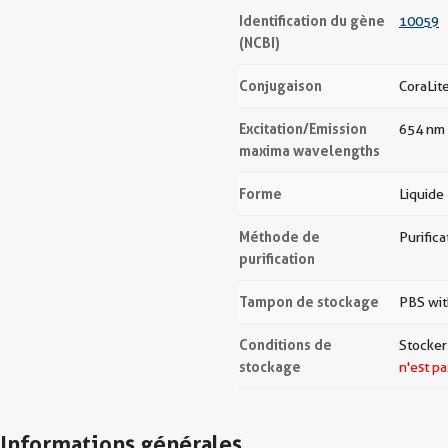
Identification du gène
10059
(NCBI)
Conjugaison
CoraLit
Excitation/Emission
654 nm 
maxima wavelengths
Forme
Liquide
Méthode de
Purifica
purification
Tampon de stockage
PBS wit
Conditions de
Stocker 
stockage
n'est pa
Informations générales