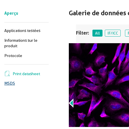
Galerie de données 
Aperçu
Applications testées
Filter:
All
IF/ICC
Informations sur le
produit
Protocole
Print datasheet
MSDS