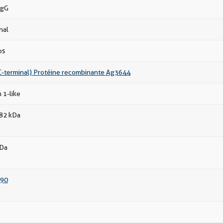
IgG
nal
ps
-terminal) Protéine recombinante Ag3644
 1-like
 82 kDa
kDa
90