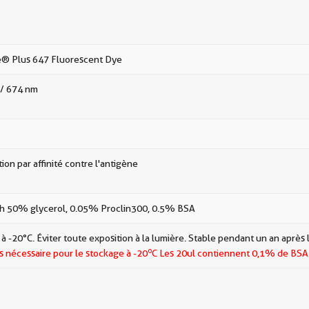
e® Plus 647 Fluorescent Dye
/ 674 nm
tion par affinité contre l'antigène
h 50% glycerol, 0.05% Proclin300, 0.5% BSA
à -20 °C. Éviter toute exposition à la lumière. Stable pendant un an après 
o
s nécessaire pour le stockage à -20
C Les
20ul contiennent 0,1% de BSA