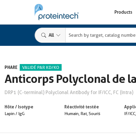
Products
All
PHARE
VALIDÉ PAR KD/KO
Anticorps Polyclonal de l
DRP1 (C-terminal) Polyclonal Antibody for IF/ICC, FC (Intra)
Hôte / Isotype
Réactivité testée
Appli
Lapin / IgG
Humain, Rat, Souris
IF/ICC