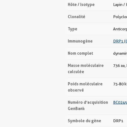
Hôte / Isotype
Lapin / 
Clonalité
Polyclo
Type
Anticor
Immunogène
DRP1 (C
Nom complet
dynamin
Masse moléculaire
736 aa,
calculée
Poids moléculaire
75-80 
observé
Numéro d’acquisition
BC0245
GenBank
Symbole du gène
DRP1